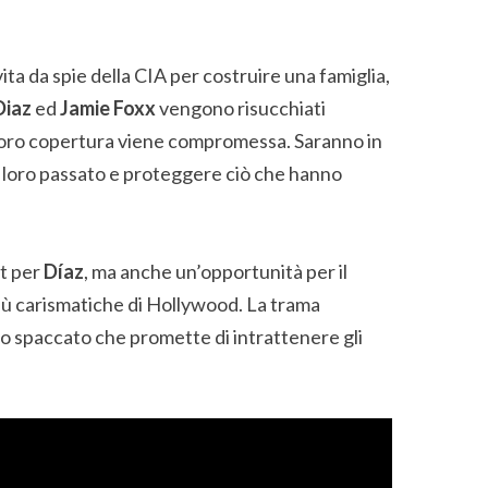
vita da spie della CIA per costruire una famiglia,
Diaz
ed
Jamie Foxx
vengono risucchiati
oro copertura viene compromessa. Saranno in
l loro passato e proteggere ciò che hanno
et per
Díaz
, ma anche un’opportunità per il
più carismatiche di Hollywood. La trama
no spaccato che promette di intrattenere gli