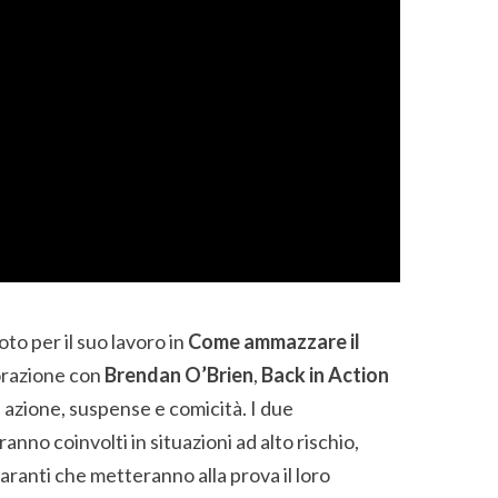
noto per il suo lavoro in
Come ammazzare il
borazione con
Brendan O’Brien
,
Back in Action
 azione, suspense e comicità. I due
ranno coinvolti in situazioni ad alto rischio,
ranti che metteranno alla prova il loro