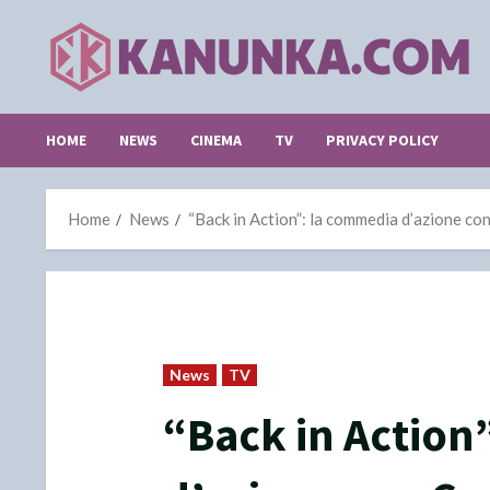
Skip
to
content
HOME
NEWS
CINEMA
TV
PRIVACY POLICY
Home
News
“Back in Action”: la commedia d’azione co
News
TV
“Back in Action