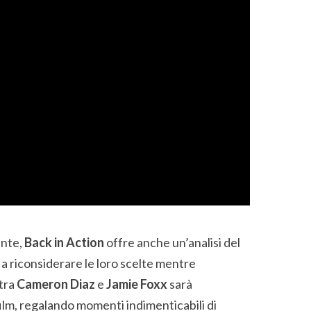
ante,
Back in Action
offre anche un’analisi del
 a riconsiderare le loro scelte mentre
 tra
Cameron Diaz
e
Jamie Foxx
sarà
film, regalando momenti indimenticabili di