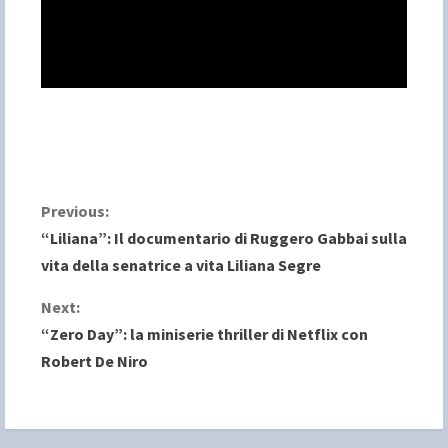
C
Previous:
“Liliana”: Il documentario di Ruggero Gabbai sulla
o
vita della senatrice a vita Liliana Segre
n
Next:
“Zero Day”: la miniserie thriller di Netflix con
t
Robert De Niro
i
n