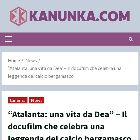
Skip
to
content
Primary
Menu
Home
News
“Atalanta: una vita da Dea” – Il docufilm che celebra una
leggenda del calcio bergamasco
Cinema
News
“Atalanta: una vita da Dea” – Il
docufilm che celebra una
leggenda del calcio bergamasco