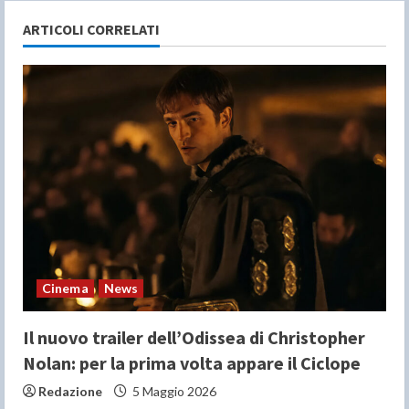
u
ARTICOLI CORRELATI
e
R
e
a
d
i
n
Cinema
News
g
Il nuovo trailer dell’Odissea di Christopher
Nolan: per la prima volta appare il Ciclope
Redazione
5 Maggio 2026