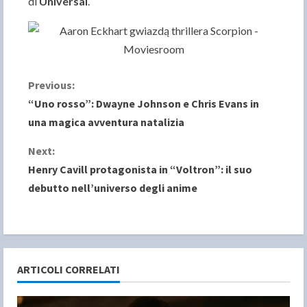
di
Universal
.
C
Previous:
“Uno rosso”: Dwayne Johnson e Chris Evans in
o
una magica avventura natalizia
n
Next:
Henry Cavill protagonista in “Voltron”: il suo
t
debutto nell’universo degli anime
i
n
u
ARTICOLI CORRELATI
e