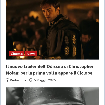
R
e
a
d
i
n
Cinema
News
g
Il nuovo trailer dell’Odissea di Christopher
Nolan: per la prima volta appare il Ciclope
Redazione
5 Maggio 2026