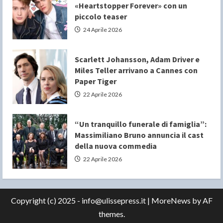
«Heartstopper Forever» con un
piccolo teaser
24 Aprile 2026
Scarlett Johansson, Adam Driver e
Miles Teller arrivano a Cannes con
Paper Tiger
22 Aprile 2026
“Un tranquillo funerale di famiglia”:
Massimiliano Bruno annuncia il cast
della nuova commedia
22 Aprile 2026
Copyright (c) 2025 - info@ulissepress.it
|
MoreNews
by AF
themes.