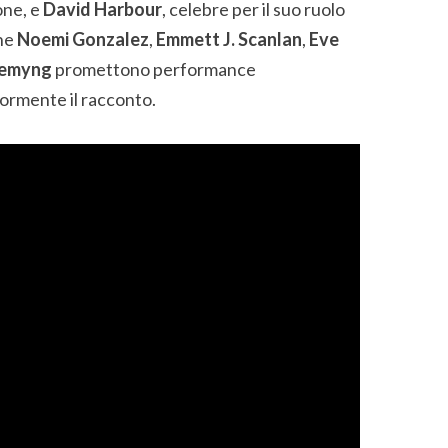
one, e
David Harbour
, celebre per il suo ruolo
che
Noemi Gonzalez
,
Emmett J. Scanlan
,
Eve
lemyng
promettono performance
iormente il racconto.