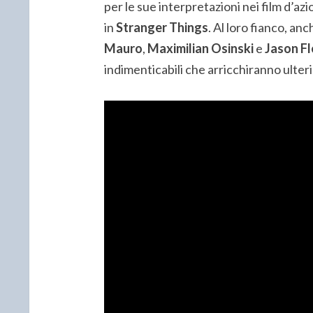
per le sue interpretazioni nei film d’azi
in
Stranger Things
. Al loro fianco, an
Mauro
,
Maximilian Osinski
e
Jason F
indimenticabili che arricchiranno ulter