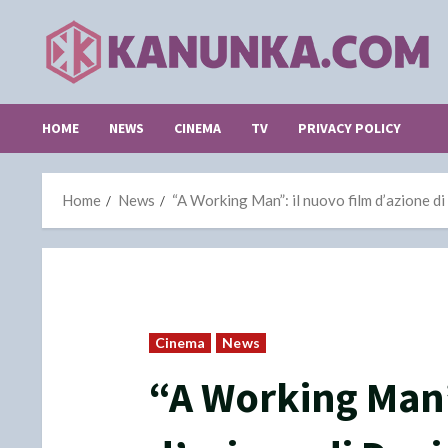
Skip
to
content
HOME
NEWS
CINEMA
TV
PRIVACY POLICY
Home
News
“A Working Man”: il nuovo film d’azione di
Cinema
News
“A Working Man”