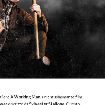
gliere
A Working Man
, un entusiasmante film
Ayer
e scritto da
Sylvester Stallone
. Questo