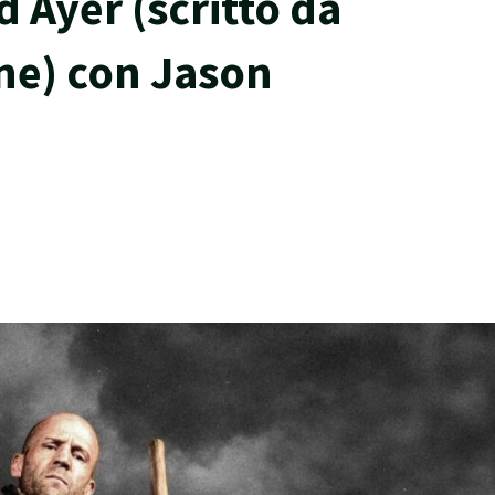
d Ayer (scritto da
one) con Jason