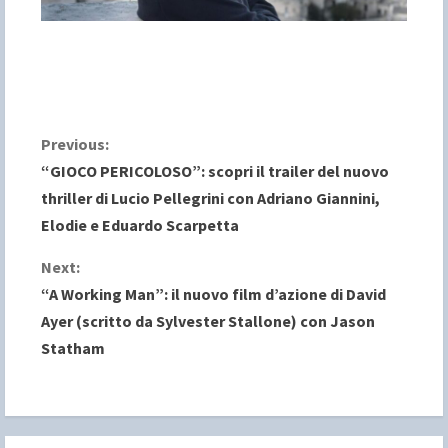
C
Previous:
“GIOCO PERICOLOSO”: scopri il trailer del nuovo
o
thriller di Lucio Pellegrini con Adriano Giannini,
Elodie e Eduardo Scarpetta
n
Next:
t
“A Working Man”: il nuovo film d’azione di David
i
Ayer (scritto da Sylvester Stallone) con Jason
Statham
n
u
e