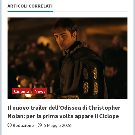
ARTICOLI CORRELATI
R
e
a
d
i
n
g
Cinema
News
Il nuovo trailer dell’Odissea di Christopher
Nolan: per la prima volta appare il Ciclope
Redazione
5 Maggio 2026