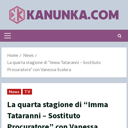
Skip
to
content
Primary
Menu
Home
News
La quarta stagione di “Imma Tataranni – Sostituto
Procuratore” con Vanessa Scalera
News
TV
La quarta stagione di “Imma
Tataranni – Sostituto
Procuratore” con Vanessa