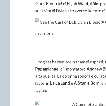
Goes Electric!
di
Elijah Wald
, il film 
sulla vita di Dylan attraverso la lente d
a carriera.
Il regista ha riunito un team di esperti, 
Papamichael
e il montatore
Andrew B
alta qualità. La colonna sonora è cura
lavori in
La La Land
e
A Star is Born
, c
Dylan.