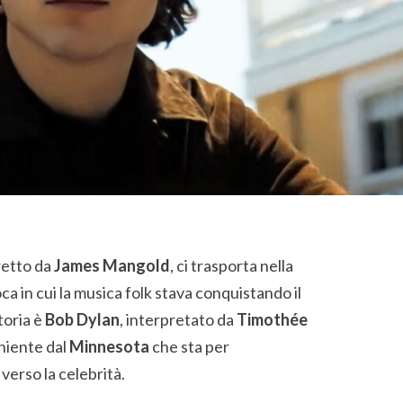
iretto da
James Mangold
, ci trasporta nella
ca in cui la musica folk stava conquistando il
toria è
Bob Dylan
, interpretato da
Timothée
niente dal
Minnesota
che sta per
verso la celebrità.