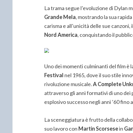
La trama segue l’evoluzione di Dylan ment
Grande Mela
, mostrando la sua rapida 
carisma e all’unicità delle sue canzoni, 
Nord America
, conquistando il pubblic
Uno dei momenti culminanti del film è la
Festival
nel 1965, dove il suo stile inn
rivoluzione musicale.
A Complete Un
attraverso gli anni formativi di uno dei
esplosivo successo negli anni ’60 fino a
La sceneggiatura è frutto della collab
suo lavoro con
Martin Scorsese
in
Gan