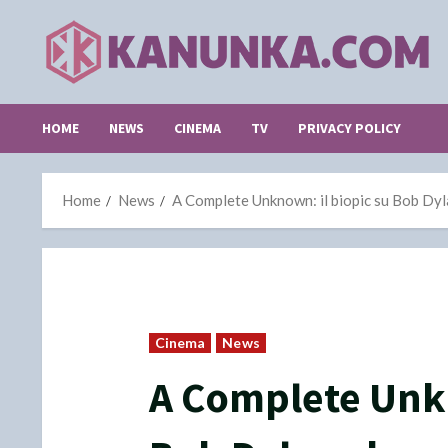
Skip
to
content
HOME
NEWS
CINEMA
TV
PRIVACY POLICY
Home
News
A Complete Unknown: il biopic su Bob Dyl
Cinema
News
A Complete Unkn