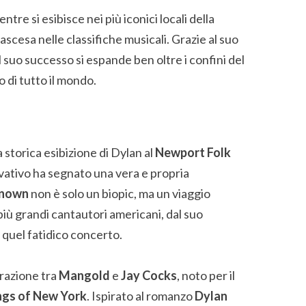
re si esibisce nei più iconici locali della
ascesa nelle classifiche musicali. Grazie al suo
il suo successo si espande ben oltre i confini del
o di tutto il mondo.
 storica esibizione di Dylan al
Newport Folk
ovativo ha segnato una vera e propria
known
non è solo un biopic, ma un viaggio
 più grandi cantautori americani, dal suo
 quel fatidico concerto.
orazione tra
Mangold
e
Jay Cocks
, noto per il
gs of New York
. Ispirato al romanzo
Dylan