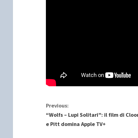
C
Previous:
“Wolfs – Lupi Solitari”: il film di Clo
o
e Pitt domina Apple TV+
n