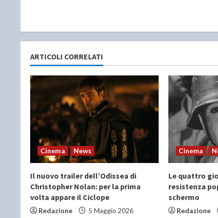
t
i
n
ARTICOLI CORRELATI
u
e
R
e
a
Cinema
News
Cinema
N
d
Il nuovo trailer dell’Odissea di
Le quattro gio
Christopher Nolan: per la prima
resistenza po
i
volta appare il Ciclope
schermo
Redazione
5 Maggio 2026
Redazione
n