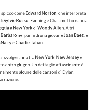
di spicco come
Edward Norton
, che interpreta
 di
Sylvie Russo
. Fanning e Chalamet tornano a
oggia a New York
di
Woody Allen
. Altri
 Barbaro
nei panni di una giovane
Joan Baez
, e
Nairy
e
Charlie Tahan
.
 si svolgeranno tra
New York
,
New Jersey
e
to entro giugno. Un dettaglio affascinante è
almente alcune delle canzoni di Dylan,
narrazione.