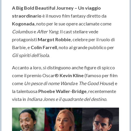
A Big Bold Beautiful Journey – Un viaggio
straordinario
è il nuovo film fantasy diretto da
Kogonada
, noto per le sue opere acclamate come
Columbus
e
After Yang
. Il cast stellare vede
protagonisti
Margot Robbie
, celebre per il ruolo di
Barbie, e
Colin Farrell
, noto al grande pubblico per
Gli spiriti dell’isola
.
Accanto a loro, si distinguono anche figure di spicco
come il premio Oscar®
Kevin Kline
(famoso per film
come
Un pesce di nome Wanda
e
The Good House
) e
la talentuosa
Phoebe Waller-Bridge
, recentemente
vista in
Indiana Jones e il quadrante del destino
.