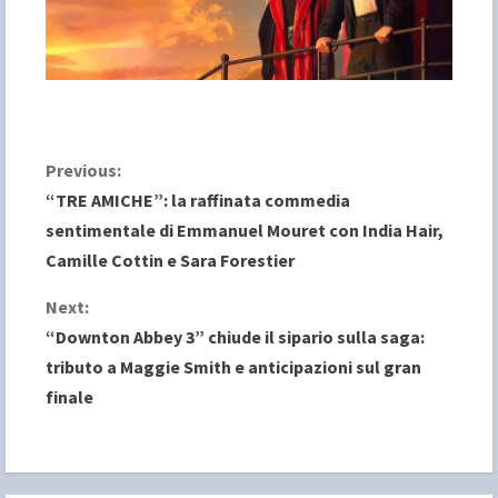
C
Previous:
“TRE AMICHE”: la raffinata commedia
o
sentimentale di Emmanuel Mouret con India Hair,
Camille Cottin e Sara Forestier
n
Next:
t
“Downton Abbey 3” chiude il sipario sulla saga:
i
tributo a Maggie Smith e anticipazioni sul gran
finale
n
u