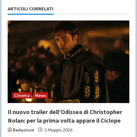
e
ARTICOLI CORRELATI
R
e
a
d
i
n
g
Cinema
News
Il nuovo trailer dell’Odissea di Christopher
Nolan: per la prima volta appare il Ciclope
Redazione
5 Maggio 2026