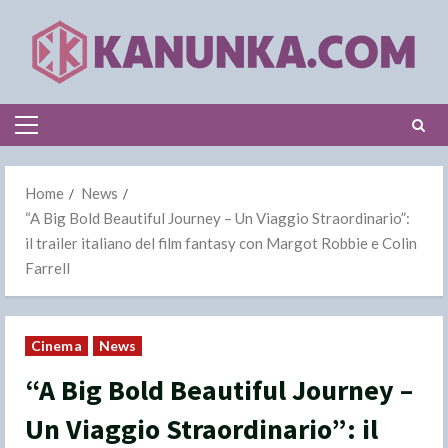
Skip
to
content
Primary
Menu
Home
News
“A Big Bold Beautiful Journey – Un Viaggio Straordinario”:
il trailer italiano del film fantasy con Margot Robbie e Colin
Farrell
Cinema
News
“A Big Bold Beautiful Journey –
Un Viaggio Straordinario”: il