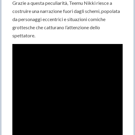
Grazie a questa peculiarità, Teemu Nikki riesce a
costruire una narrazione fuori dagli schemi, popolata
da personaggi eccentrici e situazioni comiche
grottesche che catturano l’attenzione dello
spettatore.