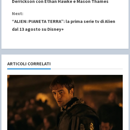
Derrickson con Ethan Hawke e Mason Thames
n
Next:
“ALIEN: PIANETA TERRA”: la prima serie tv di Alien
t
dal 13 agosto su Disney+
i
n
u
ARTICOLI CORRELATI
e
R
e
a
d