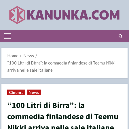
Skip
to
content
Primary
Menu
Home
News
“100 Litri di Birra”: la commedia finlandese di Teemu Nikki
arriva nelle sale italiane
Cinema
News
“100 Litri di Birra”: la
commedia finlandese di Teemu
Nikki arriva nelle sale italiane