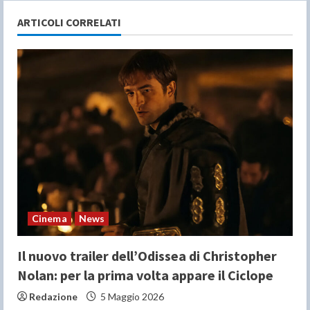
e
ARTICOLI CORRELATI
R
e
a
d
i
n
Cinema
News
g
Il nuovo trailer dell’Odissea di Christopher
Nolan: per la prima volta appare il Ciclope
Redazione
5 Maggio 2026