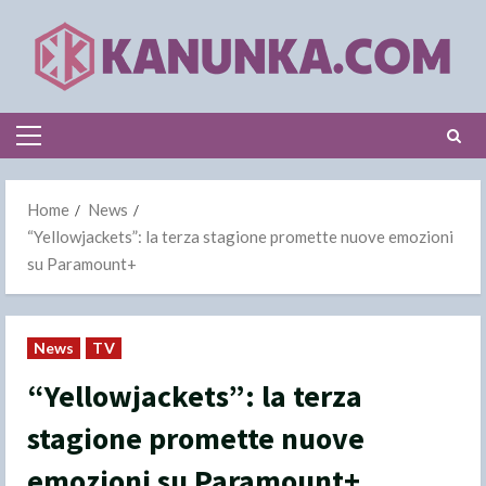
Skip
to
content
Primary
Menu
Home
News
“Yellowjackets”: la terza stagione promette nuove emozioni
su Paramount+
News
TV
“Yellowjackets”: la terza
stagione promette nuove
emozioni su Paramount+