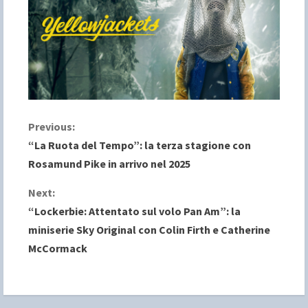
C
Previous:
“La Ruota del Tempo”: la terza stagione con
o
Rosamund Pike in arrivo nel 2025
n
Next:
“Lockerbie: Attentato sul volo Pan Am”: la
t
miniserie Sky Original con Colin Firth e Catherine
i
McCormack
n
u