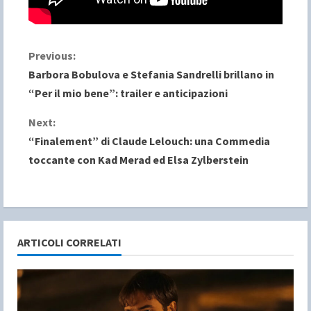
C
Previous:
Barbora Bobulova e Stefania Sandrelli brillano in
o
“Per il mio bene”: trailer e anticipazioni
n
Next:
“Finalement” di Claude Lelouch: una Commedia
t
toccante con Kad Merad ed Elsa Zylberstein
i
n
u
ARTICOLI CORRELATI
e
R