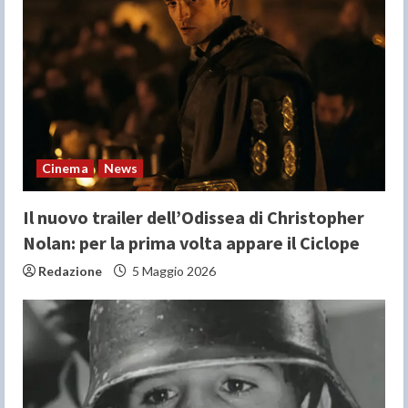
e
a
d
i
n
Cinema
News
g
Il nuovo trailer dell’Odissea di Christopher
Nolan: per la prima volta appare il Ciclope
Redazione
5 Maggio 2026