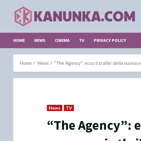
Skip
to
content
HOME
NEWS
CINEMA
TV
PRIVACY POLICY
Home
News
“The Agency”: ecco il trailer della nuova 
News
TV
“The Agency”: ec