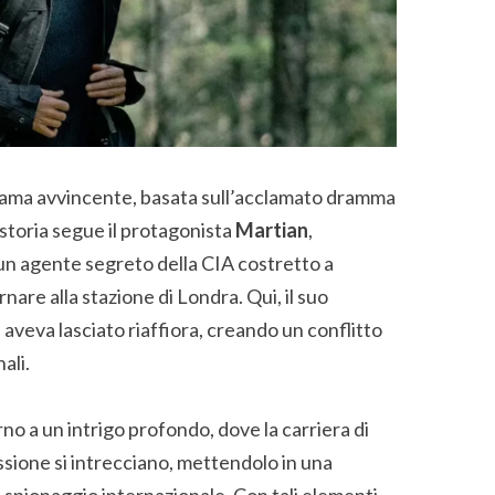
 trama avvincente, basata sull’acclamato dramma
 storia segue il protagonista
Martian
,
 un agente segreto della CIA costretto a
rnare alla stazione di Londra. Qui, il suo
aveva lasciato riaffiora, creando un conflitto
ali.
rno a un intrigo profondo, dove la carriera di
issione si intrecciano, mettendolo in una
 spionaggio internazionale. Con tali elementi