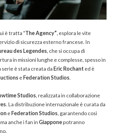
ui è tratta “
The Agency”
, esplora le vite
ervizio di sicurezza esterno francese. In
ureau des Legendes
, che si occupa di
rtura in missioni lunghe e complesse, spesso in
 serie è stata creata da
Eric Rochant
ed è
ductions
e
Federation Studios
.
owtime Studios
, realizzata in collaborazione
res
. La distribuzione internazionale è curata da
ion
e
Federation Studios
, garantendo così
, ma anche i fan in
Giappone
potranno
no.