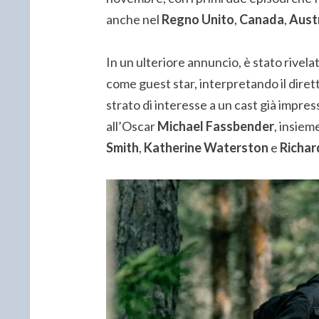
anche nel
Regno Unito
,
Canada
,
Austr
In un ulteriore annuncio, è stato rivel
come guest star, interpretando il diret
strato di interesse a un cast già impres
all’Oscar
Michael Fassbender
, insiem
Smith
,
Katherine Waterston
e
Richar