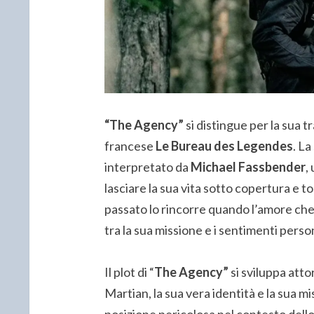
“The Agency”
si distingue per la sua
francese
Le Bureau des Legendes
. La
interpretato da
Michael Fassbender
,
lasciare la sua vita sotto copertura e to
passato lo rincorre quando l’amore che 
tra la sua missione e i sentimenti person
Il plot di “
The Agency”
si sviluppa atto
Martian, la sua vera identità e la sua m
posizione pericolosa nel contesto dello