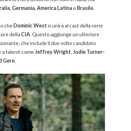
alia
,
Germania
,
America Latina
e
Brasile
.
ato che
Dominic West
si unirà al cast della serie
tore della
CIA
. Questo aggiunge un ulteriore
sionante, che include il due volte candidato
e a talenti come
Jeffrey Wright
,
Jodie Turner-
d Gere
.