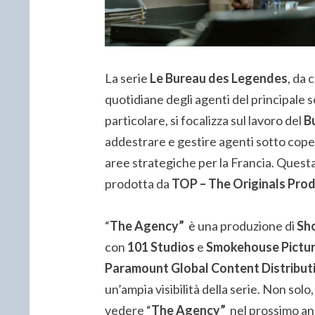
La serie
Le Bureau des Legendes
, da c
quotidiane degli agenti del principale s
particolare, si focalizza sul lavoro del
B
addestrare e gestire agenti sotto cope
aree strategiche per la Francia. Questa
prodotta da
TOP – The Originals Pro
“
The Agency”
è una produzione di
Sh
con
101 Studios
e
Smokehouse Pictu
Paramount Global Content Distribut
un’ampia visibilità della serie. Non solo
vedere “
The Agency”
nel prossimo an