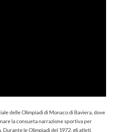
iale delle Olimpiadi di Monaco di Baviera, dove
onare la consueta narrazione sportiva per
. Durante le Olimpiadi del 1972, gli atleti