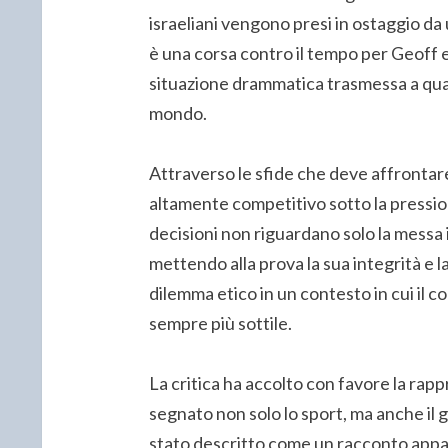
israeliani vengono presi in ostaggio da u
è una corsa contro il tempo per Geoff
situazione drammatica trasmessa a quasi 
mondo.
Attraverso le sfide che deve affrontar
altamente competitivo sotto la pressio
decisioni non riguardano solo la messa 
mettendo alla prova la sua integrità e 
dilemma etico in un contesto in cui il c
sempre più sottile.
La critica ha accolto con favore la ra
segnato non solo lo sport, ma anche i
stato descritto come un racconto appas