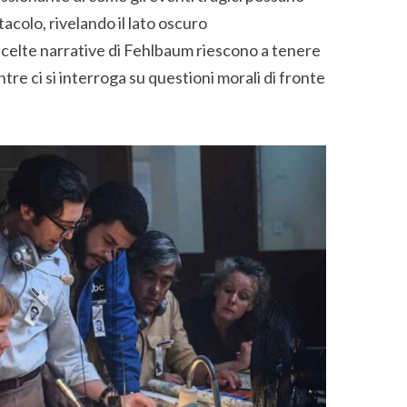
acolo, rivelando il lato oscuro
e scelte narrative di Fehlbaum riescono a tenere
ntre ci si interroga su questioni morali di fronte