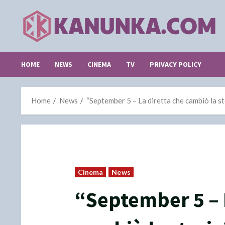
Skip
to
content
HOME
NEWS
CINEMA
TV
PRIVACY POLICY
Home
News
“September 5 – La diretta che cambiò la sto
Cinema
News
“September 5 – 