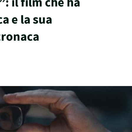
: il film che ha
a e la sua
 cronaca