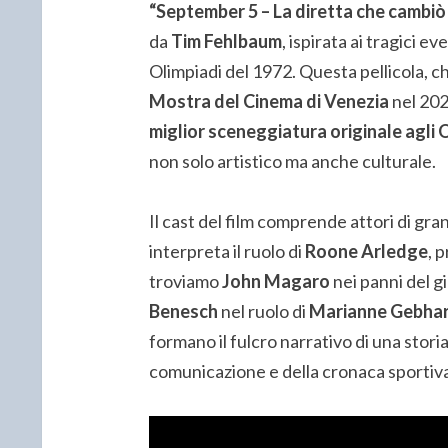
“September 5 – La diretta che cambiò 
da
Tim Fehlbaum
, ispirata ai tragici 
Olimpiadi del 1972. Questa pellicola, c
Mostra del Cinema di Venezia
nel 202
miglior sceneggiatura originale agli
non solo artistico ma anche culturale.
Il cast del film comprende attori di g
interpreta il ruolo di
Roone Arledge
, 
troviamo
John Magaro
nei panni del 
Benesch
nel ruolo di
Marianne Gebha
formano il fulcro narrativo di una stori
comunicazione e della cronaca sportiva