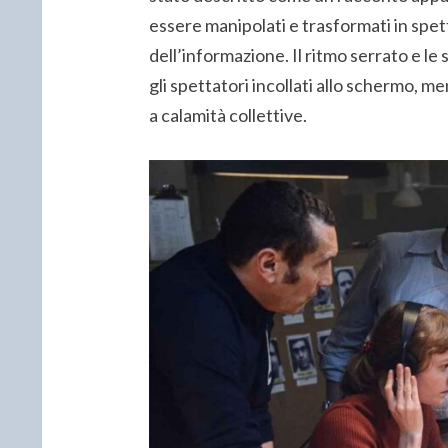
essere manipolati e trasformati in spett
dell’informazione. Il ritmo serrato e l
gli spettatori incollati allo schermo, me
a calamità collettive.