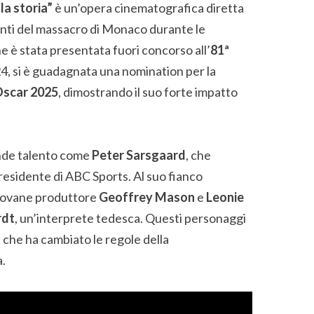
la storia”
è un’opera cinematografica diretta
eventi del massacro di Monaco durante le
he è stata presentata fuori concorso all’
81ª
4, si è guadagnata una nomination per la
 Oscar 2025
, dimostrando il suo forte impatto
rande talento come
Peter Sarsgaard
, che
presidente di ABC Sports. Al suo fianco
giovane produttore
Geoffrey Mason
e
Leonie
rdt
, un’interprete tedesca. Questi personaggi
a che ha cambiato le regole della
.