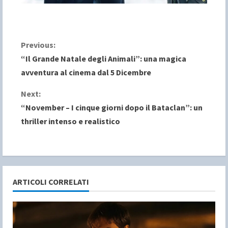
C
Previous:
“Il Grande Natale degli Animali”: una magica
o
avventura al cinema dal 5 Dicembre
n
Next:
“November – I cinque giorni dopo il Bataclan”: un
t
thriller intenso e realistico
i
n
u
ARTICOLI CORRELATI
e
R