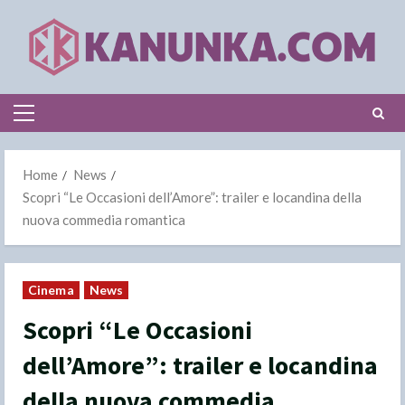
Skip
to
content
Primary
Menu
Home
News
Scopri “Le Occasioni dell’Amore”: trailer e locandina della
nuova commedia romantica
Cinema
News
Scopri “Le Occasioni
dell’Amore”: trailer e locandina
della nuova commedia