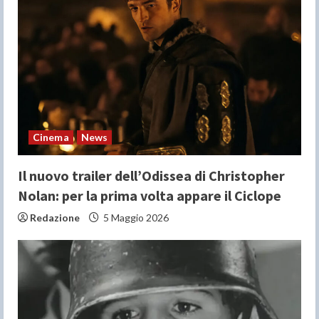
e
a
d
i
n
Cinema
News
g
Il nuovo trailer dell’Odissea di Christopher
Nolan: per la prima volta appare il Ciclope
Redazione
5 Maggio 2026