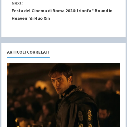
n
Next:
Festa del Cinema di Roma 2024: trionfa “Bound in
t
Heaven”di Huo Xin
i
n
u
ARTICOLI CORRELATI
e
R
e
a
d
i