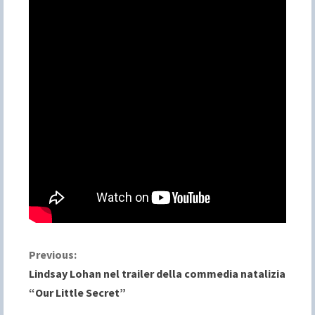
C
Previous:
Lindsay Lohan nel trailer della commedia natalizia
o
“Our Little Secret”