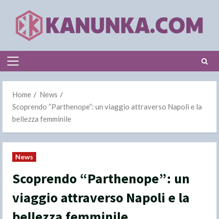
Skip
to
content
Primary
Menu
Home
News
Scoprendo “Parthenope”: un viaggio attraverso Napoli e la
bellezza femminile
News
Scoprendo “Parthenope”: un
viaggio attraverso Napoli e la
bellezza femminile