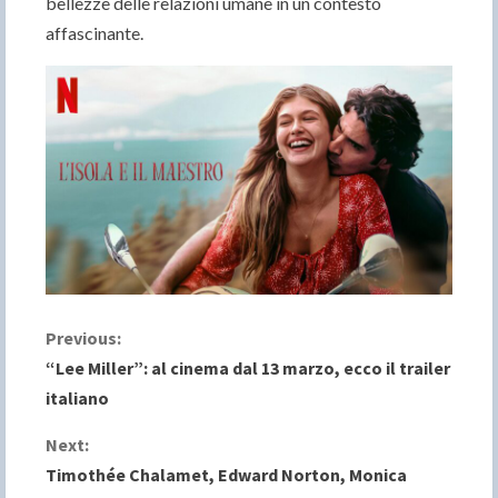
bellezze delle relazioni umane in un contesto
affascinante.
C
Previous:
“Lee Miller”: al cinema dal 13 marzo, ecco il trailer
o
italiano
n
Next:
Timothée Chalamet, Edward Norton, Monica
t