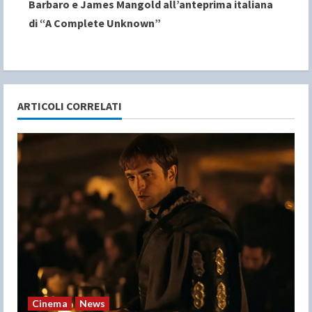
Barbaro e James Mangold all’anteprima italiana
i
di “A Complete Unknown”
n
u
e
ARTICOLI CORRELATI
R
e
a
d
i
n
Cinema
News