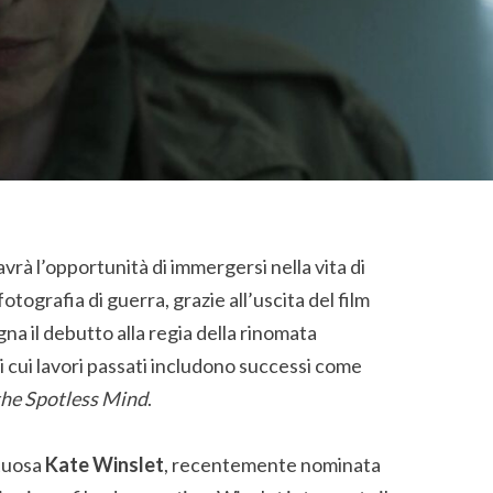
avrà l’opportunità di immergersi nella vita di
fotografia di guerra, grazie all’uscita del film
na il debutto alla regia della rinomata
, i cui lavori passati includono successi come
the Spotless Mind
.
ntuosa
Kate Winslet
, recentemente nominata