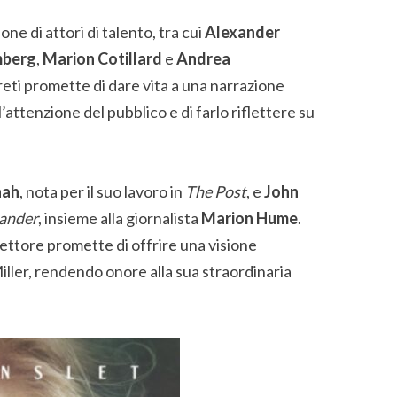
one di attori di talento, tra cui
Alexander
mberg
,
Marion Cotillard
e
Andrea
reti promette di dare vita a una narrazione
’attenzione del pubblico e di farlo riflettere su
nah
, nota per il suo lavoro in
The Post
, e
John
ander
, insieme alla giornalista
Marion Hume
.
ettore promette di offrire una visione
iller, rendendo onore alla sua straordinaria