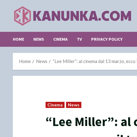
Skip
to
content
HOME
NEWS
CINEMA
TV
PRIVACY POLICY
Home
News
“Lee Miller”: al cinema dal 13 marzo, ecco i
Cinema
News
“Lee Miller”: al