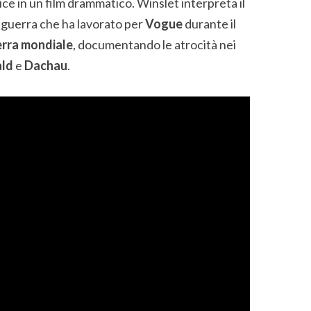
ce in un film drammatico. Winslet interpreta il
i guerra che ha lavorato per
Vogue
durante il
rra mondiale
, documentando le atrocità nei
ld
e
Dachau
.