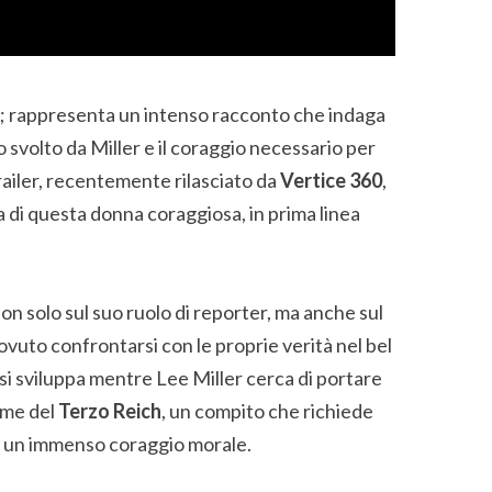
o; rappresenta un intenso racconto che indaga
 svolto da Miller e il coraggio necessario per
railer, recentemente rilasciato da
Vertice 360
,
 di questa donna coraggiosa, in prima linea
n solo sul suo ruolo di reporter, ma anche sul
ovuto confrontarsi con le proprie verità nel bel
si sviluppa mentre Lee Miller cerca di portare
gime del
Terzo Reich
, un compito che richiede
he un immenso coraggio morale.