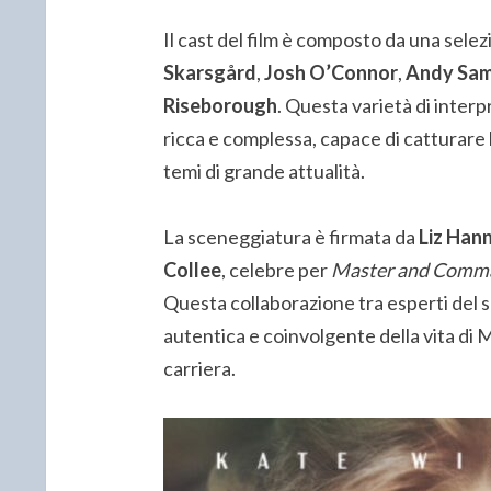
Il cast del film è composto da una selezi
Skarsgård
,
Josh O’Connor
,
Andy Sa
Riseborough
. Questa varietà di interp
ricca e complessa, capace di catturare l
temi di grande attualità.
La sceneggiatura è firmata da
Liz Han
Collee
, celebre per
Master and Comm
Questa collaborazione tra esperti del s
autentica e coinvolgente della vita di M
carriera.