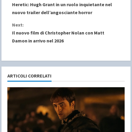
Heretic: Hugh Grant in un ruolo inquietante nel
o
nuovo trailer dell’angosciante horror
n
Next:
Il nuovo film di Christopher Nolan con Matt
t
Damon in arrivo nel 2026
i
n
u
ARTICOLI CORRELATI
e
R
e
a