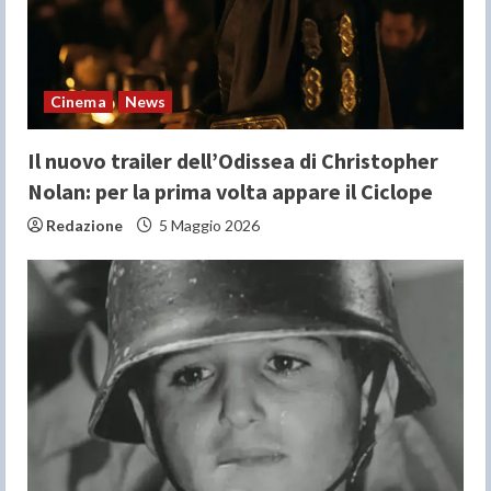
d
i
n
Cinema
News
g
Il nuovo trailer dell’Odissea di Christopher
Nolan: per la prima volta appare il Ciclope
Redazione
5 Maggio 2026