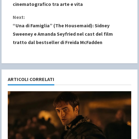
o
cinematografico tra arte e vita
n
Next:
“Una di Famiglia” (The Housemaid): Sidney
t
Sweeney e Amanda Seyfried nel cast del film
i
tratto dal bestseller di Freida McFadden
n
u
e
ARTICOLI CORRELATI
R
e
a
d