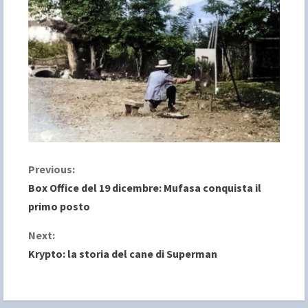
C
Previous:
Box Office del 19 dicembre: Mufasa conquista il
o
primo posto
n
Next:
Krypto: la storia del cane di Superman
t
i