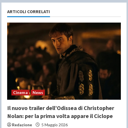
n
ARTICOLI CORRELATI
u
e
R
e
a
d
i
Cinema
News
n
Il nuovo trailer dell’Odissea di Christopher
g
Nolan: per la prima volta appare il Ciclope
Redazione
5 Maggio 2026