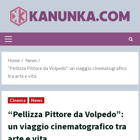
Skip
to
content
Primary
Menu
Home
News
“Pellizza Pittore da Volpedo”: un viaggio cinematografico
tra arte e vita
Cinema
News
“Pellizza Pittore da Volpedo”:
un viaggio cinematografico tra
arte e vita