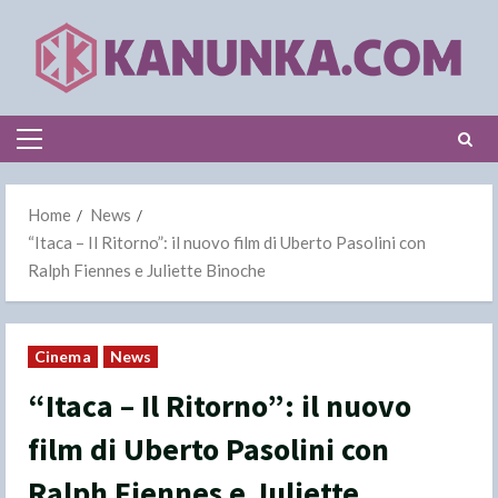
Skip
to
content
Primary
Menu
Home
News
“Itaca – Il Ritorno”: il nuovo film di Uberto Pasolini con
Ralph Fiennes e Juliette Binoche
Cinema
News
“Itaca – Il Ritorno”: il nuovo
film di Uberto Pasolini con
Ralph Fiennes e Juliette