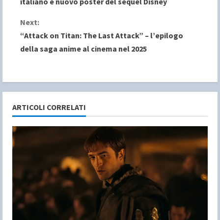
italiano e nuovo poster del sequel Disney
n
Next:
“Attack on Titan: The Last Attack” – l’epilogo
t
della saga anime al cinema nel 2025
i
n
u
ARTICOLI CORRELATI
e
R
e
a
d