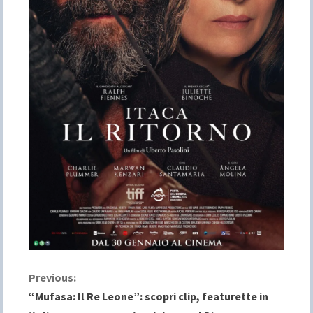
C
Previous:
“Mufasa: Il Re Leone”: scopri clip, featurette in
o