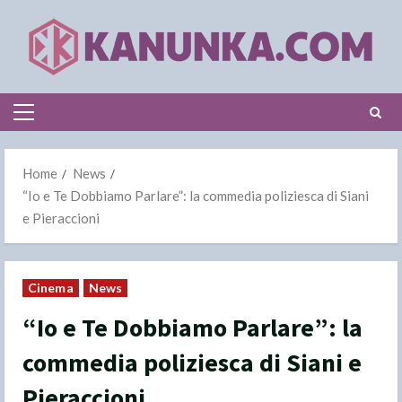
Skip
to
content
Primary
Menu
Home
News
“Io e Te Dobbiamo Parlare”: la commedia poliziesca di Siani
e Pieraccioni
Cinema
News
“Io e Te Dobbiamo Parlare”: la
commedia poliziesca di Siani e
Pieraccioni