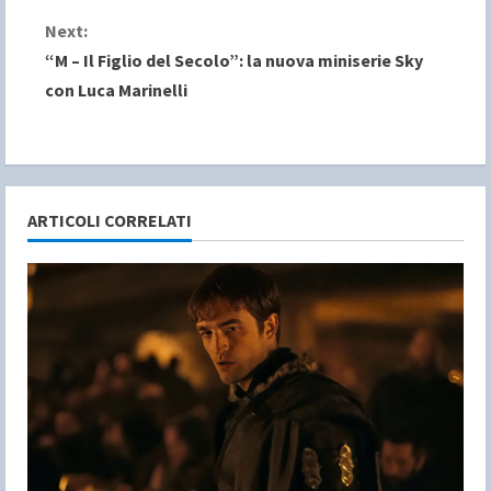
n
Next:
“M – Il Figlio del Secolo”: la nuova miniserie Sky
t
con Luca Marinelli
i
n
u
ARTICOLI CORRELATI
e
R
e
a
d
i