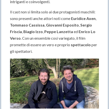
intriganti e coinvolgenti.
Il cast non si limita solo ai due protagonisti maschili:
sono presenti anche attori noti come
Euridice Axen
,
Tommaso Cassissa
,
Giovanni Esposito
,
Sergio
Friscia
,
Biagio Izzo
,
Peppe Lanzetta
ed
Enrico Lo
Verso
. Con un ensemble così variegato, il film
promette di essere un vero e proprio
spettacolo
per
gli spettatori.