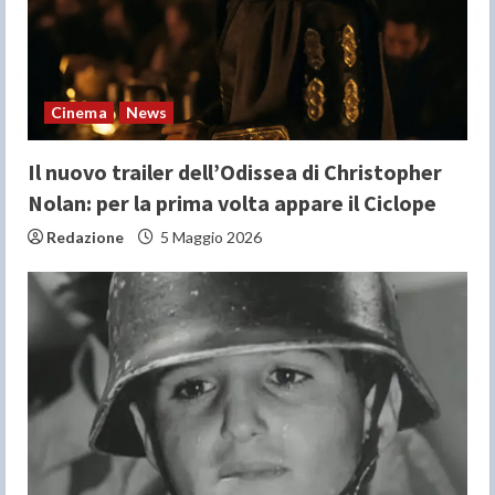
d
i
n
Cinema
News
g
Il nuovo trailer dell’Odissea di Christopher
Nolan: per la prima volta appare il Ciclope
Redazione
5 Maggio 2026