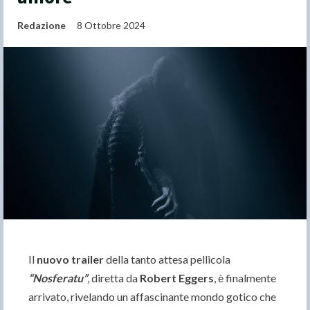
Redazione
8 Ottobre 2024
Il
nuovo trailer
della tanto attesa pellicola
“Nosferatu”
, diretta da
Robert Eggers
, è finalmente
arrivato, rivelando un affascinante mondo gotico che