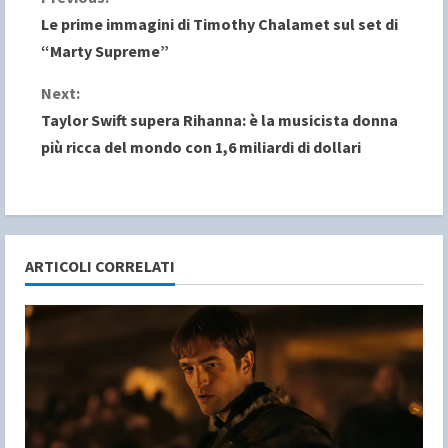
C
Le prime immagini di Timothy Chalamet sul set di
o
“Marty Supreme”
n
Next:
Taylor Swift supera Rihanna: è la musicista donna
t
più ricca del mondo con 1,6 miliardi di dollari
i
n
u
ARTICOLI CORRELATI
e
R
e
a