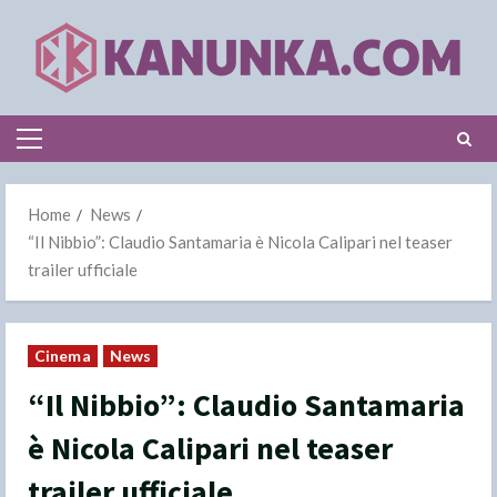
Skip
to
content
Primary
Menu
Home
News
“Il Nibbio”: Claudio Santamaria è Nicola Calipari nel teaser
trailer ufficiale
Cinema
News
“Il Nibbio”: Claudio Santamaria
è Nicola Calipari nel teaser
trailer ufficiale