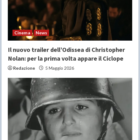
d
i
n
Cinema
News
g
Il nuovo trailer dell’Odissea di Christopher
Nolan: per la prima volta appare il Ciclope
Redazione
5 Maggio 2026