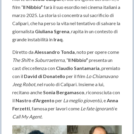
film “
Il Nibbio”
farà il suo esordio nei cinema italiani a
marzo 2025. La storia si concentra sul sacrificio di
Calipari, che ha perso la vita nel tentativo di salvare la
giornalista
Giuliana Sgrena
, rapita in un contesto di
grande instabilità in
Iraq
.
Diretto da
Alessandro Tonda
, noto per opere come
The Shift
e
Suburraeterna
, “
Il Nibbio”
presenta un
cast d’eccellenza con
Claudio Santamaria
, premiato
con il
David di Donatello
per il film
Lo Chiamavano
Jeeg Robot
, nel ruolo di Calipari. Insieme a lui,
recitano anche
Sonia Bergamasco
, riconosciuta con
il
Nastro d’Argento
per
La meglio gioventù
, e
Anna
Ferzetti
, famosa per lavori come
Le fate ignoranti
e
Call My Agent
.