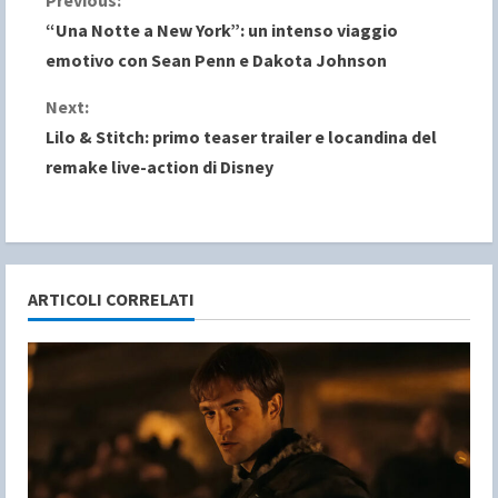
C
“Una Notte a New York”: un intenso viaggio
o
emotivo con Sean Penn e Dakota Johnson
n
Next:
Lilo & Stitch: primo teaser trailer e locandina del
t
remake live-action di Disney
i
n
u
ARTICOLI CORRELATI
e
R
e
a