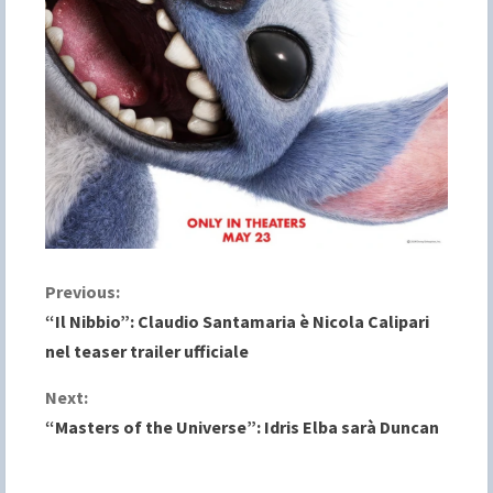
C
Previous:
“Il Nibbio”: Claudio Santamaria è Nicola Calipari
o
nel teaser trailer ufficiale
n
Next:
“Masters of the Universe”: Idris Elba sarà Duncan
t
i