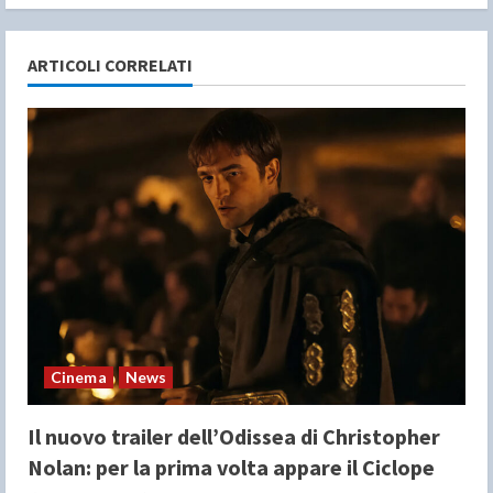
n
ARTICOLI CORRELATI
u
e
R
e
a
d
i
Cinema
News
n
Il nuovo trailer dell’Odissea di Christopher
g
Nolan: per la prima volta appare il Ciclope