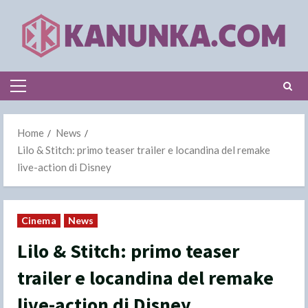
Skip
to
content
Primary
Menu
Home
News
Lilo & Stitch: primo teaser trailer e locandina del remake
live-action di Disney
Cinema
News
Lilo & Stitch: primo teaser
trailer e locandina del remake
live-action di Disney