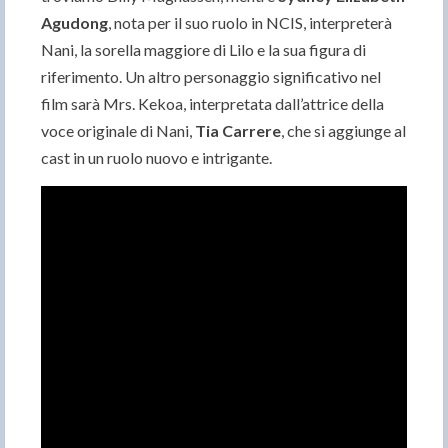
Agudong
, nota per il suo ruolo in NCIS, interpreterà
Nani, la sorella maggiore di Lilo e la sua figura di
riferimento. Un altro personaggio significativo nel
film sarà Mrs. Kekoa, interpretata dall’attrice della
voce originale di Nani,
Tia Carrere
, che si aggiunge al
cast in un ruolo nuovo e intrigante.