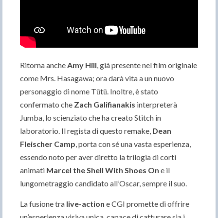
Ritorna anche
Amy Hill
, già presente nel film originale
come Mrs. Hasagawa; ora darà vita a un nuovo
personaggio di nome Tūtū. Inoltre, è stato
confermato che
Zach Galifianakis
interpreterà
Jumba, lo scienziato che ha creato Stitch in
laboratorio. Il regista di questo remake,
Dean
Fleischer Camp
, porta con sé una vasta esperienza,
essendo noto per aver diretto la trilogia di corti
animati
Marcel the Shell With Shoes On
e il
lungometraggio candidato all’Oscar, sempre il suo.
La fusione tra
live-action
e CGI promette di offrire
un’esperienza visiva unica, capace di catturare sia i