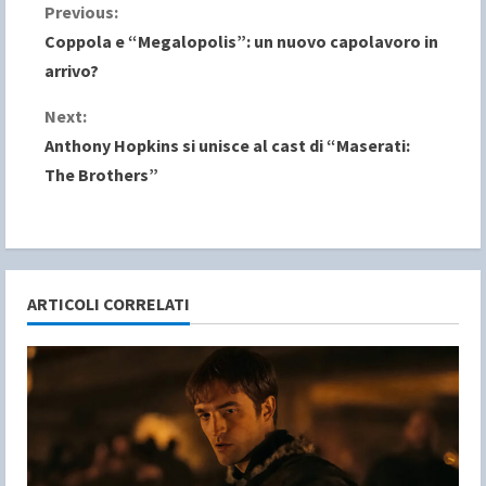
C
Previous:
Coppola e “Megalopolis”: un nuovo capolavoro in
o
arrivo?
n
Next:
Anthony Hopkins si unisce al cast di “Maserati:
t
The Brothers”
i
n
u
ARTICOLI CORRELATI
e
R
e
a