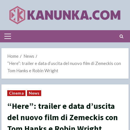
Skip
to
content
Primary
Menu
Home
News
“Here”: trailer e data d’uscita del nuovo film di Zemeckis con
Tom Hanks e Robin Wright
Cinema
News
“Here”: trailer e data d’uscita
del nuovo film di Zemeckis con
Tom Hanks e Robin Wright