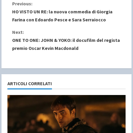
C
Previous:
HO VISTO UN RE: la nuova commedia di Giorgia
o
Farina con Edoardo Pesce e Sara Serraiocco
n
Next:
ONE TO ONE: JOHN & YOKO: il docufilm del regista
t
premio Oscar Kevin Macdonald
i
n
u
ARTICOLI CORRELATI
e
R
e
a