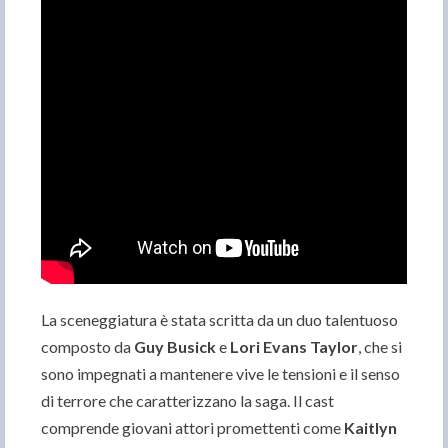
La sceneggiatura è stata scritta da un duo talentuoso
composto da
Guy Busick
e
Lori Evans Taylor
, che si
sono impegnati a mantenere vive le tensioni e il senso
di terrore che caratterizzano la saga. Il cast
comprende giovani attori promettenti come
Kaitlyn