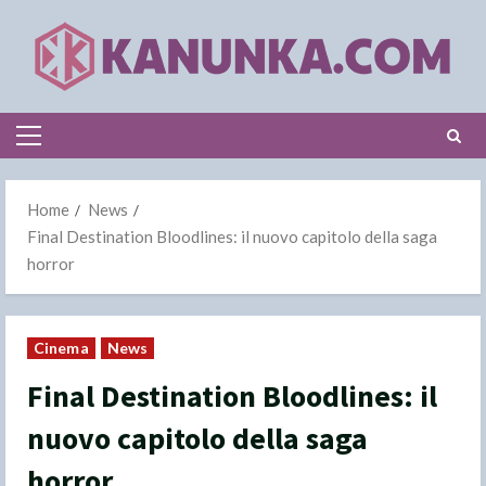
Skip
to
content
Primary
Menu
Home
News
Final Destination Bloodlines: il nuovo capitolo della saga
horror
Cinema
News
Final Destination Bloodlines: il
nuovo capitolo della saga
horror