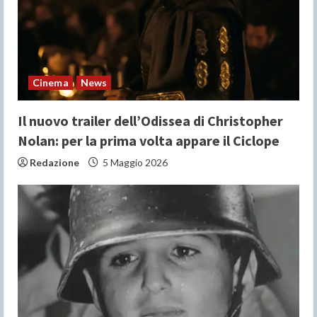
d
i
n
Cinema
News
g
Il nuovo trailer dell’Odissea di Christopher
Nolan: per la prima volta appare il Ciclope
Redazione
5 Maggio 2026