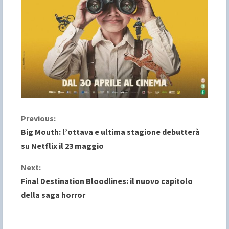
C
Previous:
Big Mouth: l’ottava e ultima stagione debutterà
o
su Netflix il 23 maggio
n
Next:
Final Destination Bloodlines: il nuovo capitolo
t
della saga horror
i
n