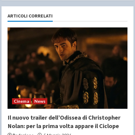
u
ARTICOLI CORRELATI
e
R
e
a
d
i
n
Cinema
News
g
Il nuovo trailer dell’Odissea di Christopher
Nolan: per la prima volta appare il Ciclope