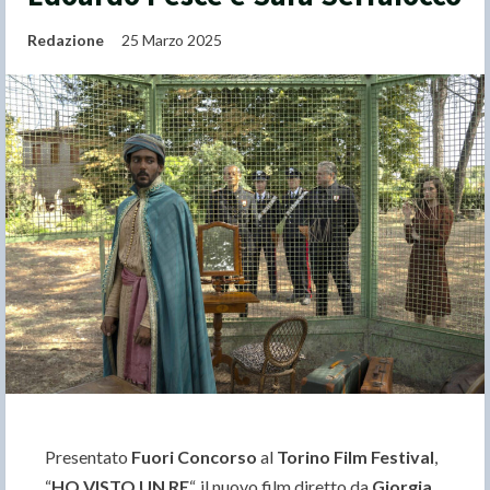
Redazione
25 Marzo 2025
Presentato
Fuori Concorso
al
Torino Film Festival
,
“
HO VISTO UN RE
“, il nuovo film diretto da
Giorgia