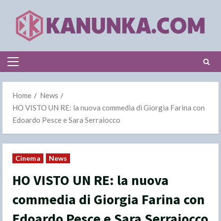
Skip
to
content
Primary
Menu
Home
News
HO VISTO UN RE: la nuova commedia di Giorgia Farina con
Edoardo Pesce e Sara Serraiocco
Cinema
News
HO VISTO UN RE: la nuova
commedia di Giorgia Farina con
Edoardo Pesce e Sara Serraiocco