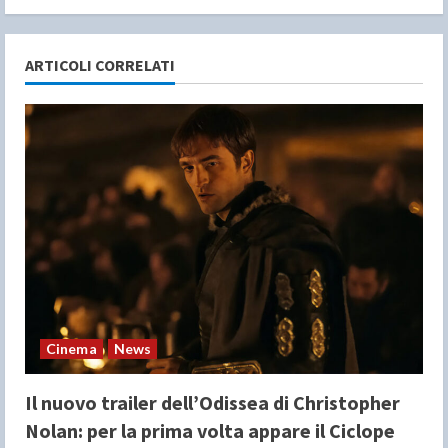
u
e
ARTICOLI CORRELATI
R
e
a
d
i
n
Cinema
News
g
Il nuovo trailer dell’Odissea di Christopher
Nolan: per la prima volta appare il Ciclope