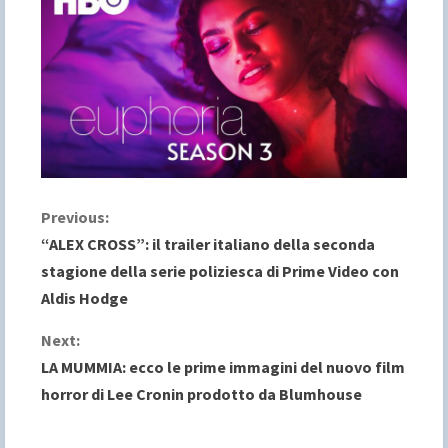
C
Previous:
“ALEX CROSS”: il trailer italiano della seconda
o
stagione della serie poliziesca di Prime Video con
Aldis Hodge
n
Next:
t
LA MUMMIA: ecco le prime immagini del nuovo film
i
horror di Lee Cronin prodotto da Blumhouse
n