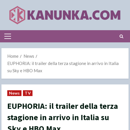
Skip
to
content
Primary
Menu
Home
News
EUPHORIA: il trailer della terza stagione in arrivo in Italia
su Sky e HBO Max
News
TV
EUPHORIA: il trailer della terza
stagione in arrivo in Italia su
Sky e HBO Max