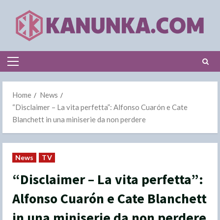
Skip
to
content
Primary
Menu
Home
News
“Disclaimer – La vita perfetta”: Alfonso Cuarón e Cate
Blanchett in una miniserie da non perdere
News
TV
“Disclaimer – La vita perfetta”:
Alfonso Cuarón e Cate Blanchett
in una miniserie da non perdere