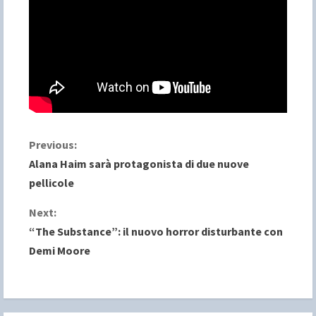
C
Previous:
Alana Haim sarà protagonista di due nuove
o
pellicole
n
Next:
“The Substance”: il nuovo horror disturbante con
t
Demi Moore
i
n