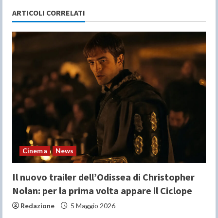
u
ARTICOLI CORRELATI
e
R
e
a
d
i
n
Cinema
News
g
Il nuovo trailer dell’Odissea di Christopher
Nolan: per la prima volta appare il Ciclope
Redazione
5 Maggio 2026