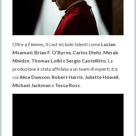
Oltre a Fiennes, il cast include talenti come
Lucian
Msamati
,
Brían F. O’Byrne
,
Carlos Diehz
,
Merab
Ninidze
,
Thomas Loibl
e
Sergio Castellitto
. La
produzione è stata affidata a un team di esperti, tra
cui
Alice Dawson
,
Robert Harris
,
Juliette Howell
,
Michael Jackman
e
Tessa Ross
.