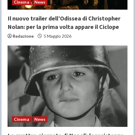
n
Cinema
News
g
Il nuovo trailer dell’Odissea di Christopher
Nolan: per la prima volta appare il Ciclope
Redazione
5 Maggio 2026
Cinema
News