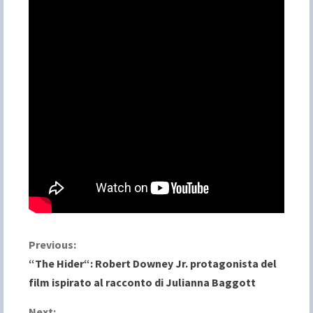
C
Previous:
“The Hider“: Robert Downey Jr. protagonista del
o
film ispirato al racconto di Julianna Baggott
n
Next: