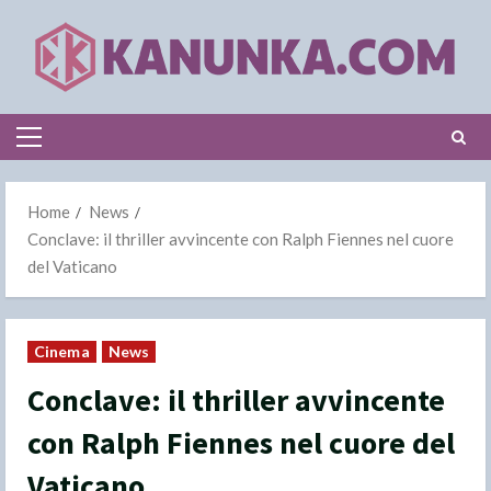
Skip
to
content
Primary
Menu
Home
News
Conclave: il thriller avvincente con Ralph Fiennes nel cuore
del Vaticano
Cinema
News
Conclave: il thriller avvincente
con Ralph Fiennes nel cuore del
Vaticano