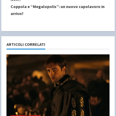
Coppola e “Megalopolis”: un nuovo capolavoro in
t
arrivo?
i
n
u
ARTICOLI CORRELATI
e
R
e
a
d
i