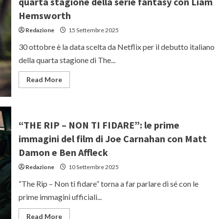
quarta stagione della serie fantasy con Liam
le
prime
Hemsworth
immagini
della
Redazione
15 Settembre 2025
terza
stagione
della
30 ottobre è la data scelta da Netflix per il debutto italiano
serie
comedy
della quarta stagione di The...
Sky
Original
Read
Read More
more
about
“THE
WITCHER”:
ecco
le
“THE RIP – NON TI FIDARE”: le prime
prime
immagini
immagini del film di Joe Carnahan con Matt
della
quarta
Damon e Ben Affleck
stagione
della
Redazione
10 Settembre 2025
serie
fantasy
con
“The Rip – Non ti fidare” torna a far parlare di sé con le
Liam
Hemsworth
prime immagini ufficiali...
Read
Read More