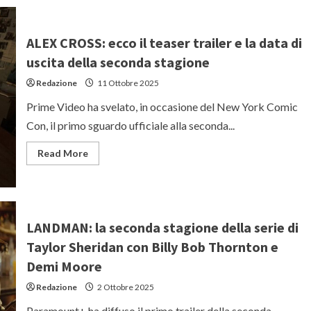
della
cabina
numero
10:
ALEX CROSS: ecco il teaser trailer e la data di
recensione
del
uscita della seconda stagione
film
Netflix
Redazione
11 Ottobre 2025
Prime Video ha svelato, in occasione del New York Comic
Con, il primo sguardo ufficiale alla seconda...
Read
Read More
more
about
ALEX
CROSS:
ecco
il
teaser
LANDMAN: la seconda stagione della serie di
trailer
e
Taylor Sheridan con Billy Bob Thornton e
la
data
Demi Moore
di
uscita
Redazione
2 Ottobre 2025
della
seconda
stagione
Paramount+ ha diffuso il primo trailer della seconda