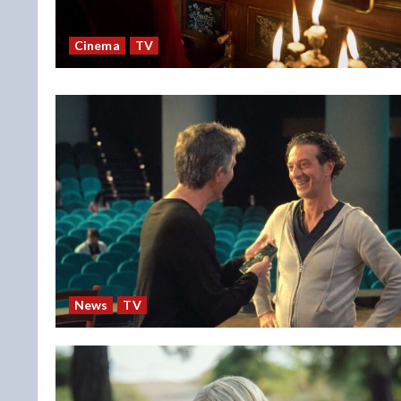
Cinema
TV
News
TV