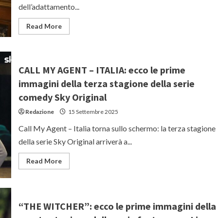
Haley
dell’adattamento...
con
Emily
Bader
Read
Read More
e
more
Tom
about
Blyth
“FRANKENSTEIN”:
il
film
di
CALL MY AGENT – ITALIA: ecco le prime
Guillermo
del
immagini della terza stagione della serie
Toro
per
comedy Sky Original
Netflix
riscopre
Redazione
15 Settembre 2025
le
origini
Call My Agent – Italia torna sullo schermo: la terza stagione
dell’opera
di
della serie Sky Original arriverà a...
Mary
Shelley
Read
Read More
more
about
CALL
MY
AGENT
–
“THE WITCHER”: ecco le prime immagini della
ITALIA:
ecco