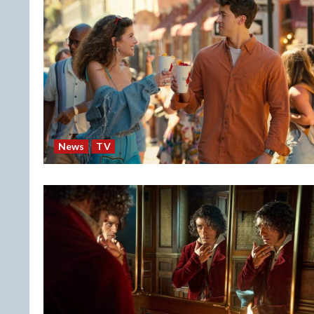
News
TV