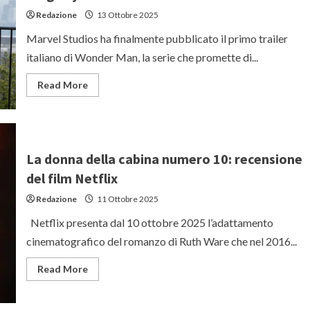
Redazione
13 Ottobre 2025
Marvel Studios ha finalmente pubblicato il primo trailer
italiano di Wonder Man, la serie che promette di...
Read
Read More
more
about
Il
trailer
italiano
di
WONDER
La donna della cabina numero 10: recensione
MAN:
la
del film Netflix
nuova
serie
Redazione
11 Ottobre 2025
Marvel
con
Yahya
Netflix presenta dal 10 ottobre 2025 l’adattamento
Abdul-
Mateen
cinematografico del romanzo di Ruth Ware che nel 2016...
II
e
Ben
Read
Read More
Kingsley
more
about
La
donna