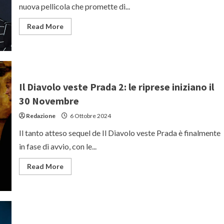
nuova pellicola che promette di...
Read
Read More
more
about
Robbie
Williams
come
non
lo
avete
Il Diavolo veste Prada 2: le riprese iniziano il
mai
visto:
30 Novembre
il
primo
Redazione
6 Ottobre 2024
trailer
di
‘Better
Il tanto atteso sequel de Il Diavolo veste Prada è finalmente
Man’
in fase di avvio, con le...
Read
Read More
more
about
Il
Diavolo
veste
Prada
2:
le