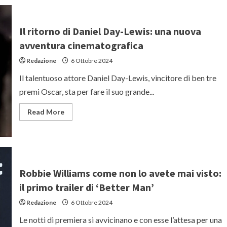
Murphy
torna
nei
panni
Il ritorno di Daniel Day-Lewis: una nuova
di
Tommy
avventura cinematografica
Shelby
nel
Redazione
6 Ottobre 2024
film
di
Peaky
Il talentuoso attore Daniel Day-Lewis, vincitore di ben tre
Blinders:
prime
premi Oscar, sta per fare il suo grande...
immagini
Read
Read More
more
about
Il
ritorno
di
Daniel
Day-
Lewis:
Robbie Williams come non lo avete mai visto:
una
nuova
il primo trailer di ‘Better Man’
avventura
cinematografica
Redazione
6 Ottobre 2024
Le notti di premiera si avvicinano e con esse l’attesa per una