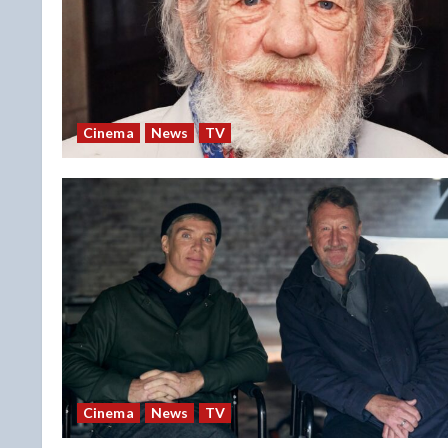
Cinema
News
TV
Cinema
News
TV