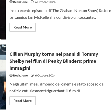
Redazione
6 Ottobre 2024
In un recente episodio di ‘The Graham Norton Show’, l’attore
britannico Ian McKellen ha condiviso un toccante...
Read
Read More
more
about
Ian
McKellen
e
il
suo
Cillian Murphy torna nei panni di Tommy
primo
amore:
Shelby nel film di Peaky Blinders: prime
una
storia
immagini
che
commuove
Redazione
6 Ottobre 2024
Negli ultimi mesi, il mondo del cinema è stato scosso da
notizie entusiasmanti riguardanti il film di...
Read
Read More
more
about
Cillian