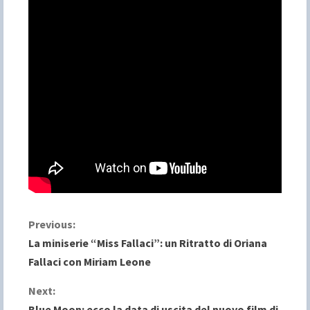
C
Previous:
La miniserie “Miss Fallaci”: un Ritratto di Oriana
o
Fallaci con Miriam Leone
n
Next:
Blue Moon: ecco la data di uscita del nuovo film di