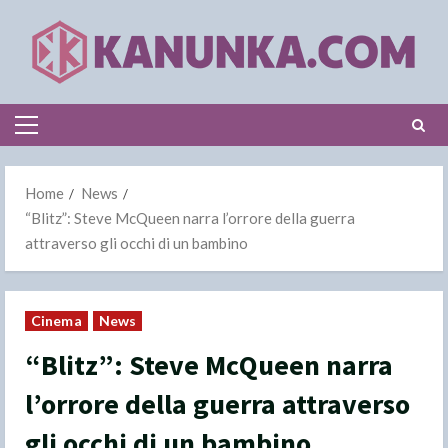
Skip
to
content
Primary
Menu
Home
News
“Blitz”: Steve McQueen narra l’orrore della guerra
attraverso gli occhi di un bambino
Cinema
News
“Blitz”: Steve McQueen narra
l’orrore della guerra attraverso
gli occhi di un bambino