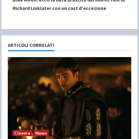
t
Richard Linklater con un cast d’eccezione
i
n
u
ARTICOLI CORRELATI
e
R
e
a
d
i
n
Cinema
News