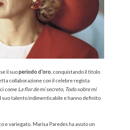
se il suo
periodo d’oro
, conquistando il titolo
etta collaborazione con il celebre regista
nici come
La flor de mi secreto
,
Todo sobre mi
l suo talento indimenticabile e hanno definito
tico e variegato. Marisa Paredes ha avuto un