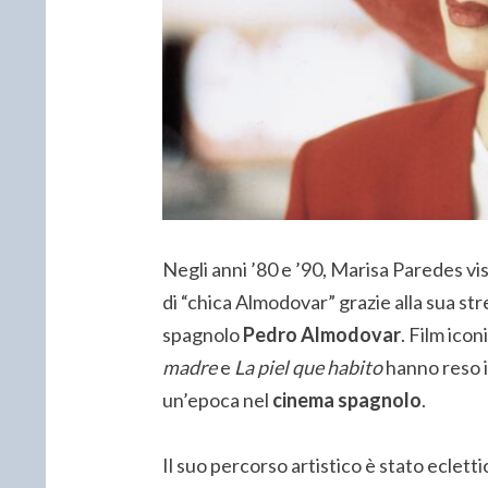
Negli anni ’80 e ’90, Marisa Paredes vis
di “chica Almodovar” grazie alla sua str
spagnolo
Pedro Almodovar
. Film ico
madre
e
La piel que habito
hanno reso i
un’epoca nel
cinema spagnolo
.
Il suo percorso artistico è stato eclet