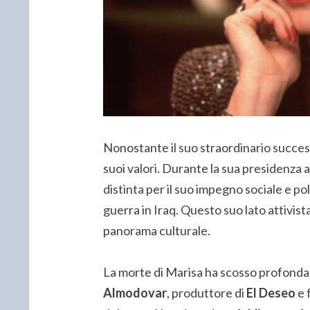
Nonostante il suo straordinario success
suoi valori. Durante la sua presidenza al
distinta per il suo impegno sociale e po
guerra in Iraq. Questo suo lato attivist
panorama culturale.
La morte di Marisa ha scosso profonda
Almodovar
, produttore di
El Deseo
e 