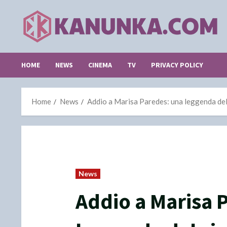
Skip
to
content
HOME
NEWS
CINEMA
TV
PRIVACY POLICY
Home
News
Addio a Marisa Paredes: una leggenda de
News
Addio a Marisa 