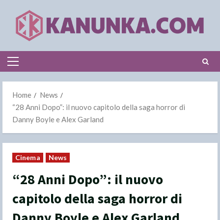
Skip
to
content
Primary
Menu
Home
News
“28 Anni Dopo”: il nuovo capitolo della saga horror di
Danny Boyle e Alex Garland
Cinema
News
“28 Anni Dopo”: il nuovo
capitolo della saga horror di
Danny Boyle e Alex Garland