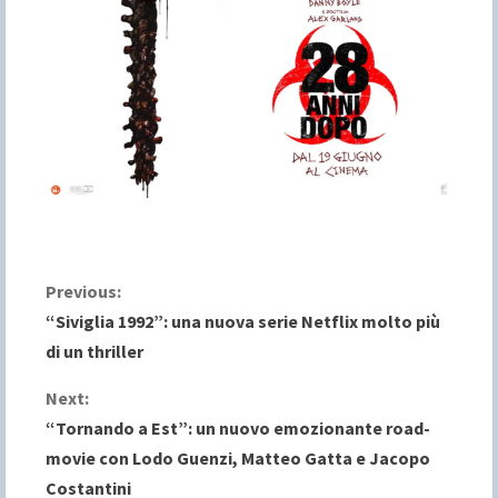
C
Previous:
“Siviglia 1992”: una nuova serie Netflix molto più
o
di un thriller
n
Next:
“Tornando a Est”: un nuovo emozionante road-
t
movie con Lodo Guenzi, Matteo Gatta e Jacopo
i
Costantini