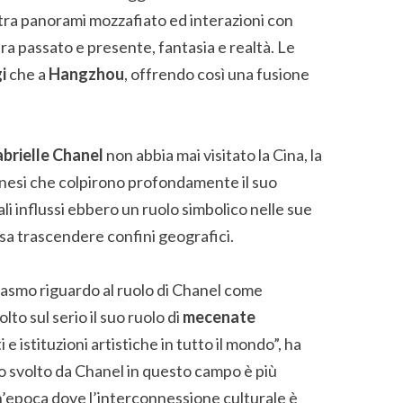
tra panorami mozzafiato ed interazioni con
tra passato e presente, fantasia e realtà. Le
i
che a
Hangzhou
, offrendo così una fusione
brielle Chanel
non abbia mai visitato la Cina, la
inesi che colpirono profondamente il suo
tali influssi ebbero un ruolo simbolico nelle sue
sa trascendere confini geografici.
siasmo riguardo al ruolo di Chanel come
o sul serio il suo ruolo di
mecenate
 e istituzioni artistiche in tutto il mondo”, ha
voro svolto da Chanel in questo campo è più
’epoca dove l’interconnessione culturale è