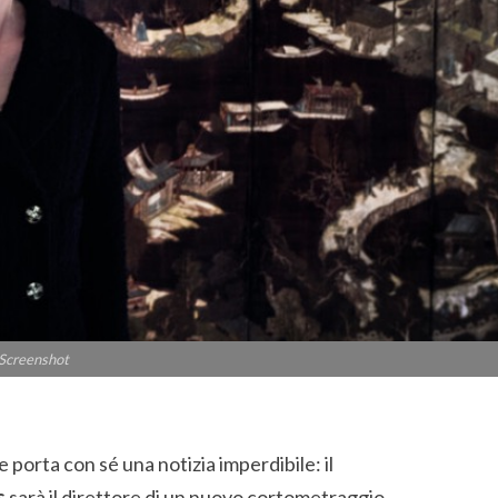
Screenshot
e porta con sé una notizia imperdibile: il
s
sarà il direttore di un nuovo cortometraggio