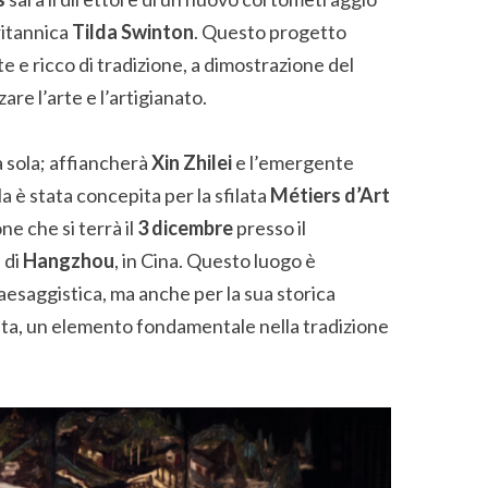
ritannica
Tilda Swinton
. Questo progetto
e e ricco di tradizione, a dimostrazione del
re l’arte e l’artigianato.
à sola; affiancherà
Xin Zhilei
e l’emergente
ola è stata concepita per la sfilata
Métiers d’Art
e che si terrà il
3 dicembre
presso il
 di
Hangzhou
, in Cina. Questo luogo è
paesaggistica, ma anche per la sua storica
eta, un elemento fondamentale nella tradizione