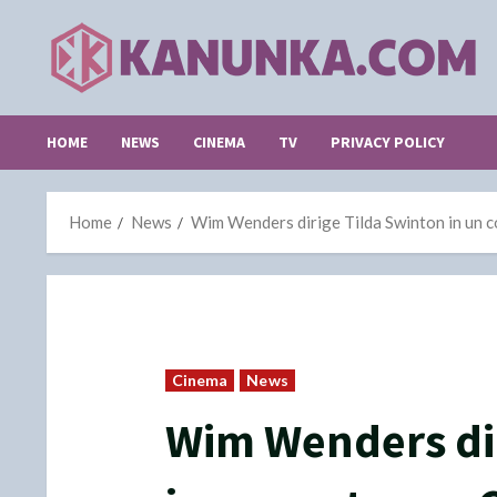
Skip
to
content
HOME
NEWS
CINEMA
TV
PRIVACY POLICY
Home
News
Wim Wenders dirige Tilda Swinton in un c
Cinema
News
Wim Wenders dir