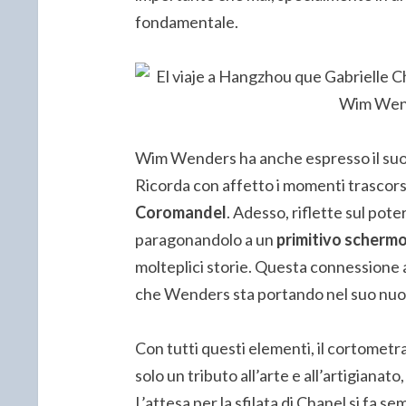
fondamentale.
Wim Wenders ha anche espresso il suo p
Ricorda con affetto i momenti trascorsi
Coromandel
. Adesso, riflette sul pote
paragonandolo a un
primitivo scherm
molteplici storie. Questa connessione a
che Wenders sta portando nel suo nuo
Con tutti questi elementi, il cortome
solo un tributo all’arte e all’artigianat
L’attesa per la sfilata di Chanel si fa s