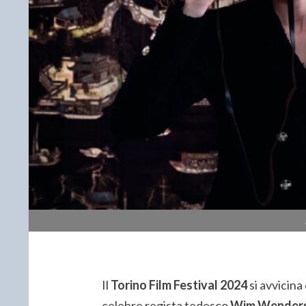
Il
Torino Film Festival 2024
si avvicina 
celebre regista tedesco
Wim Wender