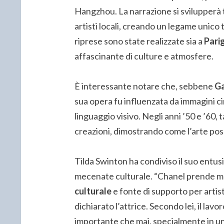
Hangzhou. La narrazione si svilupperà 
artisti locali, creando un legame unico 
riprese sono state realizzate sia a
Parig
affascinante di culture e atmosfere.
È interessante notare che, sebbene
Ga
sua opera fu influenzata da immagini c
linguaggio visivo. Negli anni ’50 e ’60, 
creazioni, dimostrando come l’arte pos
Tilda Swinton ha condiviso il suo entu
mecenate culturale. “Chanel prende molt
culturale
e fonte di supporto per artisti
dichiarato l’attrice. Secondo lei, il la
importante che mai, specialmente in un