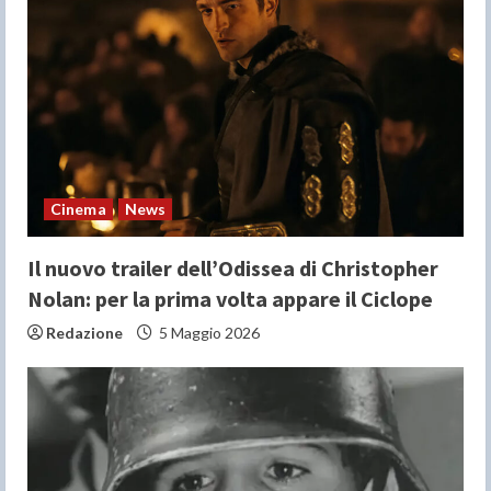
e
a
d
i
n
Cinema
News
g
Il nuovo trailer dell’Odissea di Christopher
Nolan: per la prima volta appare il Ciclope
Redazione
5 Maggio 2026