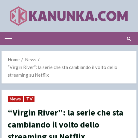
Skip
to
content
Primary
Menu
Home
News
“Virgin River”: la serie che sta cambiando il volto dello
streaming su Netflix
News
TV
“Virgin River”: la serie che sta
cambiando il volto dello
streaming su Netflix