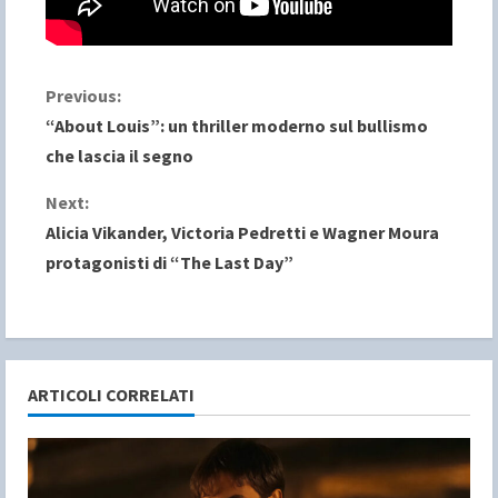
C
Previous:
“About Louis”: un thriller moderno sul bullismo
o
che lascia il segno
n
Next:
Alicia Vikander, Victoria Pedretti e Wagner Moura
t
protagonisti di “The Last Day”
i
n
u
ARTICOLI CORRELATI
e
R