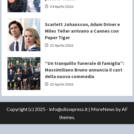
24 Aprile 2026
Scarlett Johansson, Adam Driver e
Miles Teller arrivano a Cannes con
Paper Tiger
22 Aprile 2026
“Un tranquillo funerale di famiglia”:
Massimiliano Bruno annuncia il cast
della nuova commedia
22 Aprile 2026
Copyright (c) 2025 - info@ulissepress.it
|
MoreNews
by AF
themes.