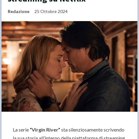
Redazione
25 Ottobre 2024
La serie
“
Virgin River”
sta silenziosamente scrivendo
la sua storia all’interno della piattaforma di streaming