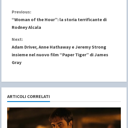
C
Previous:
“Woman of the Hour”: la storia terrificante di
o
Rodney Alcala
n
Next:
Adam Driver, Anne Hathaway e Jeremy Strong
t
insieme nel nuovo film “Paper Tiger” di James
i
Gray
n
u
e
ARTICOLI CORRELATI
R
e