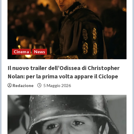
a
d
i
n
Cinema
News
g
Il nuovo trailer dell’Odissea di Christopher
Nolan: per la prima volta appare il Ciclope
Redazione
5 Maggio 2026