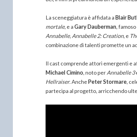
La sceneggiatura è affidata a
Blair But
mortale
, e a
Gary Dauberman
, famoso 
Annabelle
,
Annabelle 2: Creation
, e
The
combinazione di talenti promette un a
Il cast comprende attori emergenti e af
Michael Cimino
, noto per
Annabelle 3
Hellraiser
. Anche
Peter Stormare
, ce
partecipa al progetto, arricchendo ult