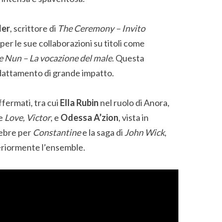
ler
, scrittore di
The Ceremony – Invito
per le sue collaborazioni su titoli come
 Nun – La vocazione del male
. Questa
dattamento di grande impatto.
fermati, tra cui
Ella Rubin
nel ruolo di Anora,
e
Love, Victor
, e
Odessa A’zion
, vista in
lebre per
Constantine
e la saga di
John Wick
,
eriormente l’ensemble.