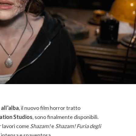
all’alba
, il nuovo film horror tratto
ation Studios
, sono finalmente disponibili.
r lavori come
Shazam!
e
Shazam! Furia degli
a intensa e spaventosa.