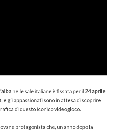
’alba
nelle sale italiane è fissata per il
24 aprile
.
s
, e gli appassionati sono in attesa di scoprire
rafica di questo iconico videogioco.
giovane protagonista che, un anno dopo la