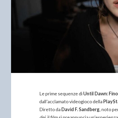
Le prime sequenze di
Until Dawn: Fino 
dall’acclamato videogioco della
PlaySt
Diretto da
David F. Sandberg
, noto pe
dei
, il film si preannuncia un’esperienz