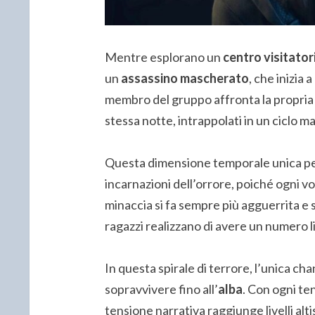
Mentre esplorano un
centro visitato
un
assassino mascherato
, che inizia
membro del gruppo affronta la propria m
stessa notte, intrappolati in un ciclo m
Questa dimensione temporale unica per
incarnazioni dell’orrore, poiché ogni vol
minaccia si fa sempre più agguerrita e
ragazzi realizzano di avere un numero li
In questa spirale di terrore, l’unica cha
sopravvivere fino all’
alba
. Con ogni te
tensione narrativa raggiunge livelli alt