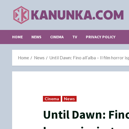
Skip
to
content
HOME
NEWS
CINEMA
TV
PRIVACY POLICY
Home
News
Until Dawn: Fino all’alba – Il film horror 
Cinema
News
Until Dawn: Fino 