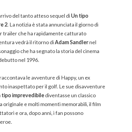
rrivo del tanto atteso sequel di
Un tipo
e 2
. La notizia è stata annunciata il giorno di
er trailer che ha rapidamente catturato
ntura vedrà il ritorno di
Adam Sandler
nel
sonaggio che ha segnato la storia del cinema
 debutto nel 1996.
 raccontava le avventure di Happy, un ex
to inaspettato per il golf. Le sue disavventure
 tipo imprevedibile
diventasse un classico
originale e molti momenti memorabili, il film
atori e ora, dopo anni, i fan possono
 eroe.