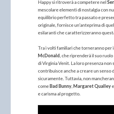
Happy si ritroverà a competere nel
Sen
mescolare elementi di nostalgia con nu
equilibrio perfetto tra passato e presente
originale, fornisce un’anteprima di quel
esilaranti che caratterizzeranno ques
Tra i volti familiari che torneranno per
McDonald
, che riprenderà il suo ruol
di Virginia Venit. La loro presenza non 
contribuisce anche a creare un senso d
sicuramente. Tuttavia, non mancheranno 
come
Bad Bunny
,
Margaret Qualley
e carisma al progetto.