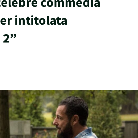
 celebre commedia
r intitolata
 2”