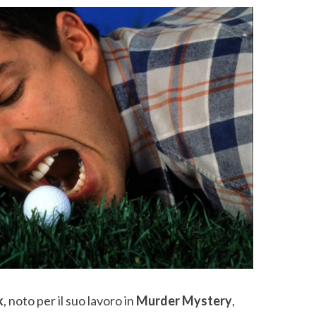
k
, noto per il suo lavoro in
Murder Mystery
,