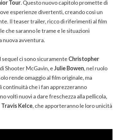
ior Tour
. Questo nuovo capitolo promette di
ove esperienze divertenti, creando così un
. Il teaser trailer, ricco di riferimenti al film
le che saranno le trame e le situazioni
ta nuova avventura.
 il sequel ci sono sicuramente
Christopher
o di Shooter McGavin, e
Julie Bowen
, nel ruolo
solo rende omaggio al film originale, ma
i continuità che i fan apprezzeranno
volti nuovi a dare freschezza alla pellicola,
e
Travis Kelce
, che apporteranno le loro unicità