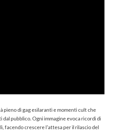
già pieno di gag esilaranti e momenti cult che
ti dal pubblico. Ogni immagine evoca ricordi di
, facendo crescere l’attesa per il rilascio del