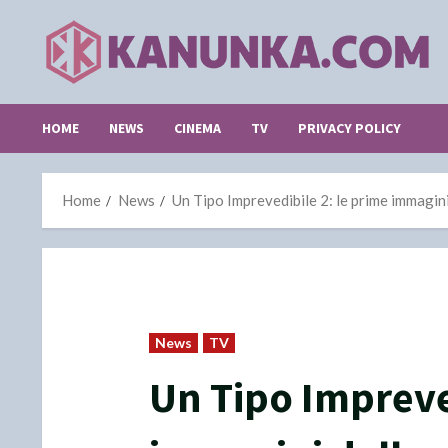
Skip
to
content
HOME
NEWS
CINEMA
TV
PRIVACY POLICY
Home
News
Un Tipo Imprevedibile 2: le prime immagin
News
TV
Un Tipo Impreve