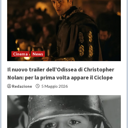
e
a
d
i
n
Cinema
News
g
Il nuovo trailer dell’Odissea di Christopher
Nolan: per la prima volta appare il Ciclope
Redazione
5 Maggio 2026