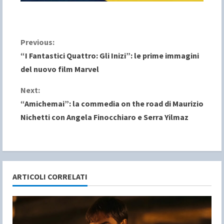
C
Previous:
“I Fantastici Quattro: Gli Inizi”: le prime immagini
o
del nuovo film Marvel
n
Next:
“Amichemai”: la commedia on the road di Maurizio
t
Nichetti con Angela Finocchiaro e Serra Yilmaz
i
n
u
ARTICOLI CORRELATI
e
R