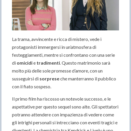
La trama, avvincente e ricca di mistero, vede i
protagonisti immergersi in un’atmosfera di
festeggiamenti, mentre si confrontano con una serie
di
omicidi
e
tradimenti
. Questo matrimonio sarà
molto più delle sole promesse d’amore, con un
susseguirsi di
sorprese
che manterranno il pubblico
con il fiato sospeso.
Il primo film ha riscosso un notevole successo, e le
aspettative per questo sequel sono alte. Gli spettatori
potranno attendere con impazienza di vedere come
gli intrighi personali si intrecciano con eventi tragici e
divertenti. La chemistria tra Kendrick e Lively è uno