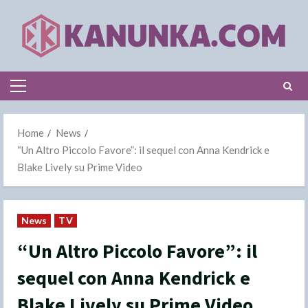
Skip
to
content
Primary
Menu
Home
News
“Un Altro Piccolo Favore”: il sequel con Anna Kendrick e
Blake Lively su Prime Video
News
TV
“Un Altro Piccolo Favore”: il
sequel con Anna Kendrick e
Blake Lively su Prime Video