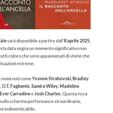
ale
sarà disponibile a partire dall’
8 aprile 2025
,
Questa data segna un momento significativo non
 tutti coloro che sono appassionati di storie che
situazioni estreme.
de nomi noti come
Yvonne Strahovski
,
Bradley
,
O.T. Fagbenle
,
Samira Wiley
,
Madeline
Ever Carradine
e
Josh Charles
. Questa ricca
e sullo schermo performance straordinarie,
e indimenticabile.