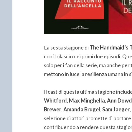
La sesta stagione di
The Handmaid’s T
con il rilascio dei primi due episodi. 
solo per i fan della serie, ma anche per
mettono in luce la resilienza umana in 
Il cast di questa ultima stagione inclu
Whitford
,
Max Minghella
,
Ann Dowd
Brewer
,
Amanda Brugel
,
Sam Jaeger
,
selezione di attori promette di portar
contribuendo a rendere questa stagion