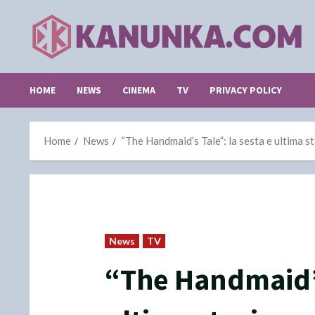
Skip
to
content
HOME
NEWS
CINEMA
TV
PRIVACY POLICY
Home
News
“The Handmaid’s Tale”: la sesta e ultima 
News
TV
“The Handmaid’s