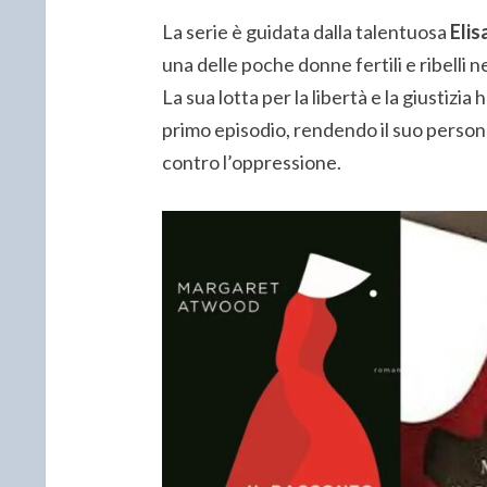
La serie è guidata dalla talentuosa
Eli
una delle poche donne fertili e ribelli n
La sua lotta per la libertà e la giustizia
primo episodio, rendendo il suo perso
contro l’oppressione.