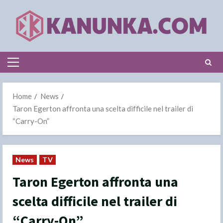
Skip
to
content
Primary
Menu
Home
News
Taron Egerton affronta una scelta difficile nel trailer di
“Carry-On”
News
TV
Taron Egerton affronta una
scelta difficile nel trailer di
“Carry-On”