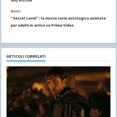
Guy Ritchie
n
Next:
t
“Secret Level”: la nuova serie antologica animata
i
per adulti in arrivo su Prime Video
n
u
e
ARTICOLI CORRELATI
R
e
a
d
i