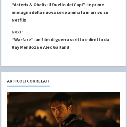
“Asterix & Obelix: Il Duello dei Capi”: le prime
o
immagini della nuova serie animata in arrivo su
Netflix
n
Next:
t
“Warfare”: un film di guerra scritto e diretto da
i
Ray Mendoza e Alex Garland
n
u
e
ARTICOLI CORRELATI
R
e
a