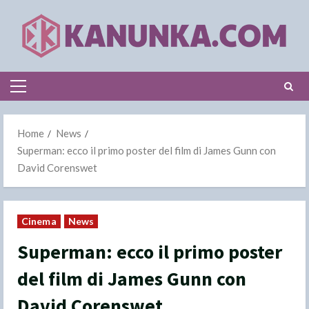
Skip
to
content
Primary
Menu
Home
News
Superman: ecco il primo poster del film di James Gunn con
David Corenswet
Cinema
News
Superman: ecco il primo poster
del film di James Gunn con
David Corenswet