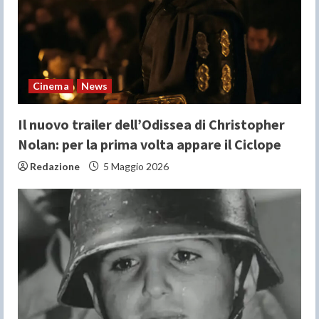
d
i
n
Cinema
News
g
Il nuovo trailer dell’Odissea di Christopher
Nolan: per la prima volta appare il Ciclope
Redazione
5 Maggio 2026