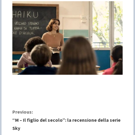
C
Previous:
“M – Il figlio del secolo”: la recensione della serie
o
Sky