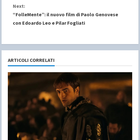
n
Next:
“FolleMente”: il nuovo film di Paolo Genovese
t
con Edoardo Leo e Pilar Fogliati
i
n
u
ARTICOLI CORRELATI
e
R
e
a
d
i