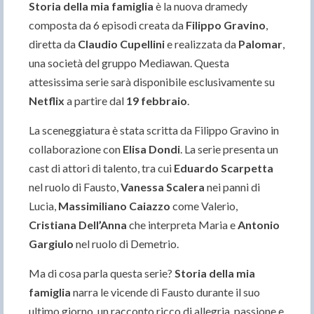
Storia della mia famiglia
è la nuova dramedy
composta da 6 episodi creata da
Filippo Gravino
,
diretta da
Claudio Cupellini
e realizzata da
Palomar
,
una società del gruppo Mediawan. Questa
attesissima serie sarà disponibile esclusivamente su
Netflix
a partire dal
19 febbraio
.
La sceneggiatura è stata scritta da Filippo Gravino in
collaborazione con
Elisa Dondi
. La serie presenta un
cast di attori di talento, tra cui
Eduardo Scarpetta
nel ruolo di Fausto,
Vanessa Scalera
nei panni di
Lucia,
Massimiliano Caiazzo
come Valerio,
Cristiana Dell’Anna
che interpreta Maria e
Antonio
Gargiulo
nel ruolo di Demetrio.
Ma di cosa parla questa serie?
Storia della mia
famiglia
narra le vicende di Fausto durante il suo
ultimo giorno, un racconto ricco di allegria, passione e