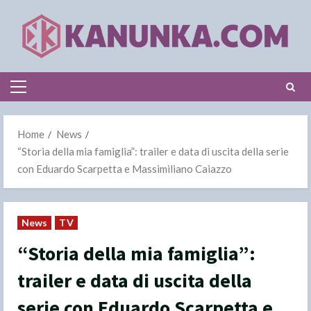
Skip
to
content
Primary
Menu
Home
News
“Storia della mia famiglia”: trailer e data di uscita della serie
con Eduardo Scarpetta e Massimiliano Caiazzo
News
TV
“Storia della mia famiglia”:
trailer e data di uscita della
serie con Eduardo Scarpetta e