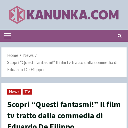
Skip
to
content
Primary
Menu
Home
News
Scopri “Questi fantasmi!” Il film tv tratto dalla commedia di
Eduardo De Filippo
News
TV
Scopri “Questi fantasmi!” Il film
tv tratto dalla commedia di
Eduardo De Filippo