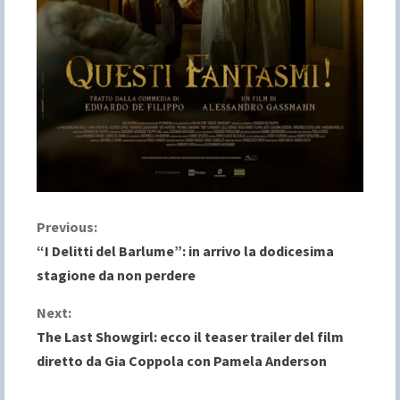
C
Previous:
“I Delitti del Barlume”: in arrivo la dodicesima
o
stagione da non perdere
n
Next:
The Last Showgirl: ecco il teaser trailer del film
t
diretto da Gia Coppola con Pamela Anderson
i