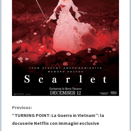
C
Previous:
“TURNING POINT: La Guerra in Vietnam”: la
o
docuserie Netflix con immagini esclusive