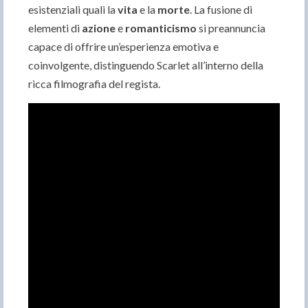
esistenziali quali la
vita
e la
morte
. La fusione di
elementi di
azione
e
romanticismo
si preannuncia
capace di offrire un’esperienza emotiva e
coinvolgente, distinguendo Scarlet all’interno della
ricca filmografia del regista.