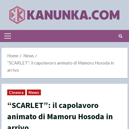
Skip
to
content
Primary
Menu
Home
News
“SCARLET”: il capolavoro animato di Mamoru Hosoda in
arrivo
Cinema
News
“SCARLET”: il capolavoro
animato di Mamoru Hosoda in
arrivo