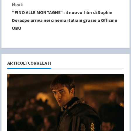
n
Next:
“FINO ALLE MONTAGNE”: il nuovo film di Sophie
t
Deraspe arriva nei cinema italiani grazie a Officine
i
UBU
n
u
e
ARTICOLI CORRELATI
R
e
a
d
i