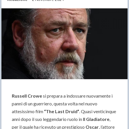
Russell Crowe
si prepara a indossare nuovamente i
panni di un guerriero, questa volta nel nuovo
attesissimo film
“The Last Druid”
. Quasi venticinque
anni dopo il suo leggendario ruolo in
Il Gladiatore
,
per il quale ha ricevuto un prestigioso
Oscar
, l’attore