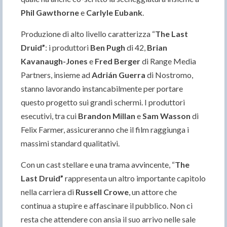
Phil Gawthorne
e
Carlyle Eubank
.
Produzione di alto livello caratterizza “
The Last
Druid”
: i produttori
Ben Pugh
di 42,
Brian
Kavanaugh-Jones
e
Fred Berger
di Range Media
Partners, insieme ad
Adrián Guerra
di Nostromo,
stanno lavorando instancabilmente per portare
questo progetto sui grandi schermi. I produttori
esecutivi, tra cui
Brandon Millan
e
Sam Wasson
di
Felix Farmer, assicureranno che il film raggiunga i
massimi standard qualitativi.
Con un cast stellare e una trama avvincente, “
The
Last Druid”
rappresenta un altro importante capitolo
nella carriera di
Russell Crowe
, un attore che
continua a stupire e affascinare il pubblico. Non ci
resta che attendere con ansia il suo arrivo nelle sale