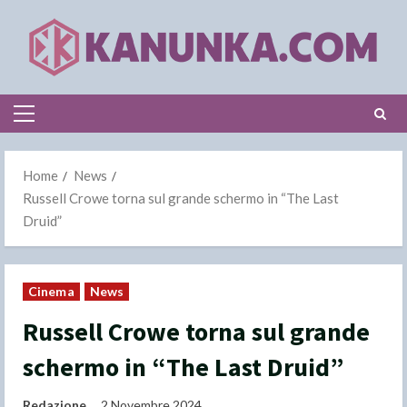
Skip
to
content
Primary
Menu
Home
News
Russell Crowe torna sul grande schermo in “The Last
Druid”
Cinema
News
Russell Crowe torna sul grande
schermo in “The Last Druid”
Redazione
2 Novembre 2024