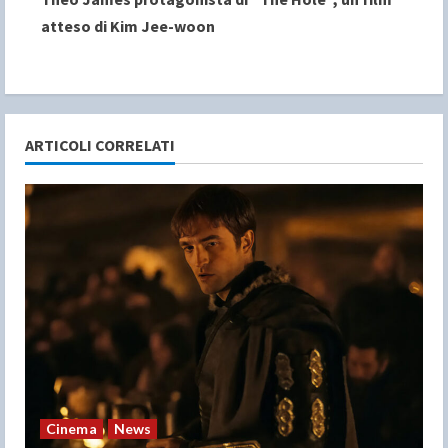
t
atteso di Kim Jee-woon
i
n
u
ARTICOLI CORRELATI
e
R
e
a
d
i
n
Cinema
News