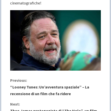
cinematografiche!
C
Previous:
“Looney Tunes: Un’avventura spaziale” – La
o
recensione di un film che fa ridere
n
Next:
Theo James protagonista di “The Hole”, un film