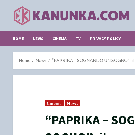
Skip
to
content
HOME
NEWS
CINEMA
TV
PRIVACY POLICY
Home
News
“PAPRIKA – SOGNANDO UN SOGNO”: il capo
Cinema
News
“PAPRIKA – SO