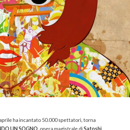
 aprile ha incantato 50.000 spettatori, torna
NDO UN SOGNO
, opera magistrale di
Satoshi