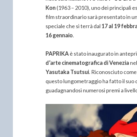
Kon
(1963 – 2010), uno dei principali
film straordinario sarà presentato in u
speciale che si terrà dal
17 al 19 febbr
16 gennaio
.
PAPRIKA
è stato inaugurato in antepr
d’arte cinematografica di Venezia
nel
Yasutaka Tsutsui
. Riconosciuto come u
questo lungometraggio ha fatto il suo d
guadagnandosi numerosi premi a livello