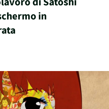
lavoro di Satoshi
schermo in
rata