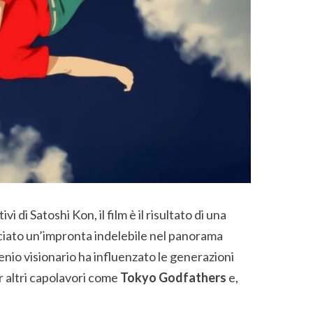
i di Satoshi Kon, il film è il risultato di una
sciato un’impronta indelebile nel panorama
nio visionario ha influenzato le generazioni
r altri capolavori come
Tokyo Godfathers
e,