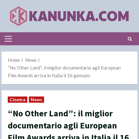
Skip
to
content
Primary
Menu
Home
News
“No Other Land”: il miglior documentario agli European
Film Awards arriva in Italia il 16 gennaio
Cinema
News
“No Other Land”: il miglior
documentario agli European
Film Awards arriva in Italia il 16