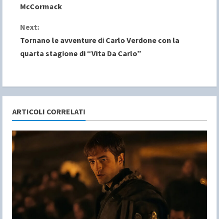
McCormack
n
Next:
t
Tornano le avventure di Carlo Verdone con la
i
quarta stagione di “Vita Da Carlo”
n
u
e
ARTICOLI CORRELATI
R
e
a
d
i